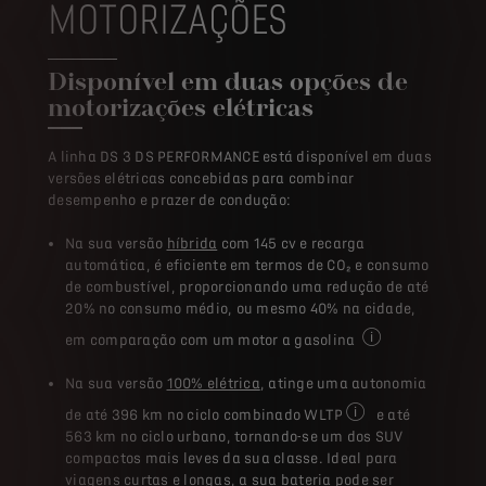
MOTORIZAÇÕES
Disponível em duas opções de
motorizações elétricas
A linha DS 3 DS PERFORMANCE está disponível em duas
versões elétricas concebidas para combinar
desempenho e prazer de condução:
Na sua versão
híbrida
com 145 cv e recarga
automática, é eficiente em termos de CO₂ e consumo
de combustível, proporcionando uma redução de até
20% no consumo médio, ou mesmo 40% na cidade,
em comparação com um motor a gasolina
Em média, em comp
Na sua versão
100% elétrica
, atinge uma autonomia
de até 396 km no ciclo combinado WLTP
e até
Informação legal ¹ O
563 km no ciclo urbano, tornando-se um dos SUV
compactos mais leves da sua classe. Ideal para
viagens curtas e longas, a sua bateria pode ser