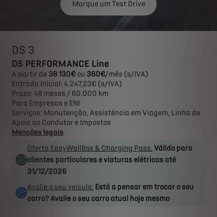
Marque um Test Drive
DS 3
DS PERFORMANCE Line
A partir de
38 130€
ou
360€
/mês (s/IVA)
Entrada Inicial: 4.247,23€ (s/IVA)
Prazo: 48 meses / 60.000 km
Para Empresas e ENI
Serviços: Manutenção, Assistência em Viagem, Linha de
Apoio ao Condutor e Impostos
Menções legais
Oferta EasyWallBox & Charging Pass.
Válido para
clientes particulares e viaturas elétricas até
31/12/2026
Avalie o seu veículo:
Está a pensar em trocar o seu
carro? Avalie o seu carro atual hoje mesmo