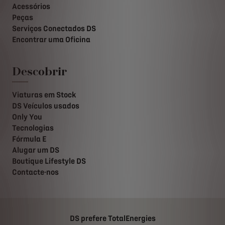
Acessórios
Peças
Serviços Conectados DS
Encontrar uma Oficina
Descobrir
Viaturas em Stock
DS Veículos usados
Only You
Tecnologias
Fórmula E
Alugar um DS
Boutique Lifestyle DS
Contacte-nos
DS prefere TotalEnergies