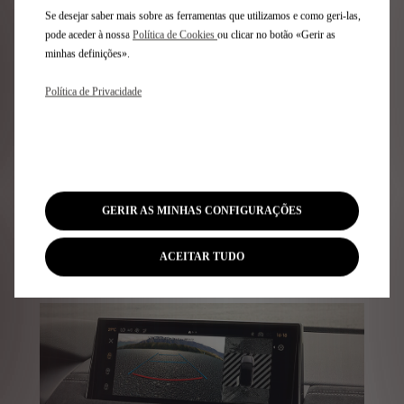
PROXIMITY e 360 VISION.
Se desejar saber mais sobre as ferramentas que utilizamos e como geri-las,
pode aceder à nossa
Política de Cookies
ou clicar no botão «Gerir as
minhas definições».
Política de Privacidade
GERIR AS MINHAS CONFIGURAÇÕES
ENTRADA E ARRANQUE SEM CHAVE POR
ACEITAR TUDO
PROXIMIDADE