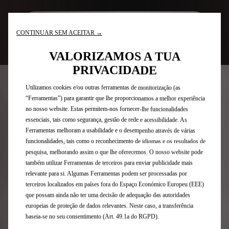
Configure e Encomende
CONTINUAR SEM ACEITAR →
VALORIZAMOS A TUA
PRIVACIDADE
Utilizamos cookies e/ou outras ferramentas de monitorização (as
UMA VIAGEM DE ALTA
“Ferramentas”) para garantir que lhe proporcionamos a melhor experiência
TECNOLOGIA
no nosso website. Estas permitem-nos fornecer-lhe funcionalidades
essenciais, tais como segurança, gestão de rede e acessibilidade. As
Ferramentas melhoram a usabilidade e o desempenho através de várias
Equipamento padrão
funcionalidades, tais como o reconhecimento de idiomas e os resultados de
pesquisa, melhorando assim o que lhe oferecemos. O nosso website pode
também utilizar Ferramentas de terceiros para enviar publicidade mais
O DS 3 DS PERFORMANCE Line inclui de série uma
relevante para si. Algumas Ferramentas podem ser processadas por
variedade de tecnologias para melhorar a sua
terceiros localizados em países fora do Espaço Económico Europeu (EEE)
experiência de condução, incluindo Assistência ao
que possam ainda não ter uma decisão de adequação das autoridades
Estacionamento Traseiro, Aviso de Saída da Faixa,
europeias de proteção de dados relevantes. Neste caso, a transferência
Cruise Control/Limitador de Velocidade, Monitorização
baseia-se no seu consentimento (Art. 49.1a do RGPD).
do Ângulo Morto, Entrada e Arranque sem Chave