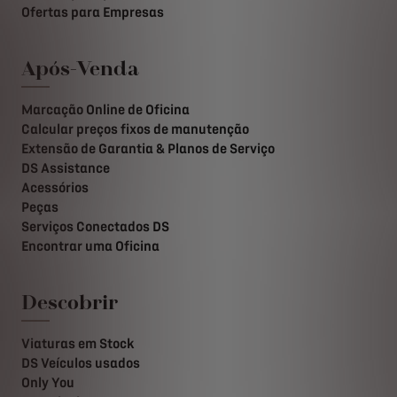
Ofertas para Empresas
Após-Venda
Marcação Online de Oficina
Calcular preços fixos de manutenção
Extensão de Garantia & Planos de Serviço
DS Assistance
Acessórios
Peças
Serviços Conectados DS
Encontrar uma Oficina
Descobrir
Viaturas em Stock
DS Veículos usados
Only You