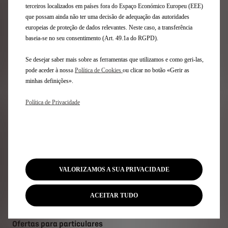
terceiros localizados em países fora do Espaço Económico Europeu (EEE)
que possam ainda não ter uma decisão de adequação das autoridades
europeias de proteção de dados relevantes. Neste caso, a transferência
Gama DS
baseia-se no seu consentimento (Art. 49.1a do RGPD).
Veículos elétricos
Se desejar saber mais sobre as ferramentas que utilizamos e como geri-las,
Veículos híbridos plug-in
pode aceder à nossa
Política de Cookies
ou clicar no botão «Gerir as
SUV
minhas definições».
Berlinas
Edições Limitadas DS
Política de Privacidade
Links Úteis
Configure e Encomende
Peça uma Proposta
VALORIZAMOS A SUA PRIVACIDADE
Marque um Test Drive
Pontos de Venda
ACEITAR TUDO
Avaliação de Retoma
Carregamentos & Autonomia elétrica
Ofertas para particulares