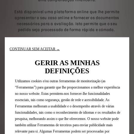
Está disponível uma plataforma online que lhe permite
apresentar o seu caso online e fornecer os documentos
necessários para a avaliação. Isto permite que o seu
pedido seja processado de forma rápida e cómoda.
As condições desta política especial de indemnização
podem ser consultadas
aqui
CONTINUAR SEM ACEITAR →
Para apresentar a sua reclamação, aceda a esta página
GERIR AS MINHAS
https://stellantis-support.com
.
DEFINIÇÕES
Utilizamos cookies e/ou outras ferramentas de monitorização (as
“Ferramentas”) para garantir que lhe proporcionamos a melhor experiência
ACEDER À PLATAFORMA
no nosso website. Estas permitem-nos fornecer-lhe funcionalidades
essenciais, tais como segurança, gestão de rede e acessibilidade. As
Ferramentas melhoram a usabilidade e o desempenho através de várias
funcionalidades, tais como o reconhecimento de idiomas e os resultados de
pesquisa, melhorando assim o que lhe oferecemos. O nosso website pode
também utilizar Ferramentas de terceiros para enviar publicidade mais
Inscreva-se na nossa newsletter
relevante para si. Algumas Ferramentas podem ser processadas por