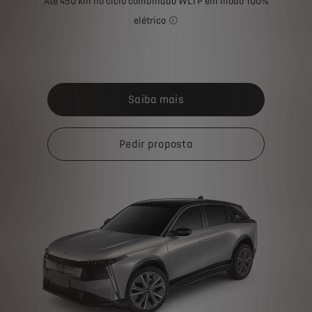
Até 450 km no ciclo combinado WLTP em modo 100%
elétrico
O consumo de combustível indicad
Saiba mais
Pedir proposta