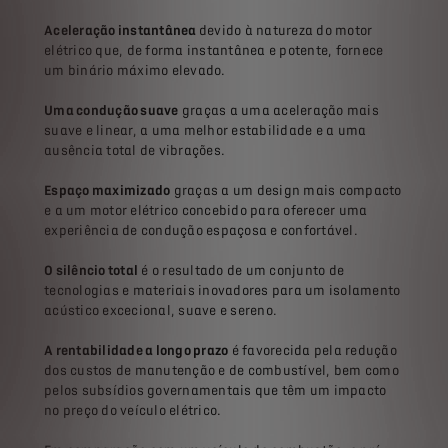
Aceleração instantânea
devido à natureza do motor
elétrico que, de forma instantânea e potente, fornece
um binário máximo elevado.
Uma condução suave
graças a uma aceleração mais
suave e linear, a uma melhor estabilidade e a uma
ausência total de vibrações.
Espaço maximizado
graças a um design mais compacto
e a um motor elétrico concebido para oferecer uma
experiência de condução espaçosa e confortável.
O silêncio total
é o resultado de um conjunto de
tecnologias e materiais inovadores para um isolamento
acústico excecional, suave e sereno.
A rentabilidade a longo prazo
é favorecida pela redução
dos custos de manutenção e de combustível, bem como
pelos subsídios governamentais que têm um impacto
no preço do veículo elétrico.