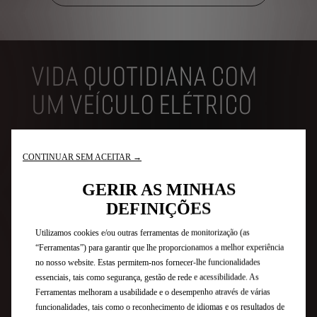
VIDA QUOTIDIANA COM
UM VEÍCULO ELÉTRICO
A experiência elétrica engloba
toda uma gama de serviços para
CONTINUAR SEM ACEITAR →
facilitar a sua rotina diária
GERIR AS MINHAS
DEFINIÇÕES
Utilizamos cookies e/ou outras ferramentas de monitorização (as
“Ferramentas”) para garantir que lhe proporcionamos a melhor experiência
no nosso website. Estas permitem-nos fornecer-lhe funcionalidades
essenciais, tais como segurança, gestão de rede e acessibilidade. As
Ferramentas melhoram a usabilidade e o desempenho através de várias
funcionalidades, tais como o reconhecimento de idiomas e os resultados de