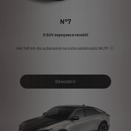
N°7
O SUV espaçoso e versátil
Até 740 km de autonomia no ciclo combinado WLTP
O consumo d
Descobrir