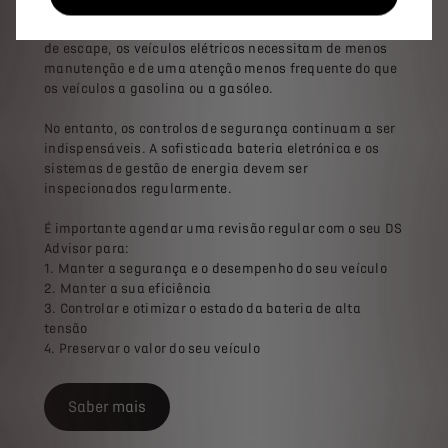
vantagens associadas a esta tecnologia de propulsão
Sem embraiagem, sem mudança de óleo e sem sistema
de escape, os veículos elétricos necessitam de menos
manutenção e de uma atenção menos frequente do que
os veículos a gasolina ou a gasóleo.
No entanto, os controlos de segurança continuam a ser
indispensáveis. A sofisticada bateria eletrónica e os
sistemas de gestão de energia devem ser
inspecionados regularmente.
É importante agendar uma revisão regular com o seu DS
Advisor para:
1. Manter a segurança e o desempenho do seu veículo
2. Manter a sua eficiência
3. Controlar e otimizar o estado da bateria de alta
tensão
4. Preservar o valor do seu veículo
Saber mais