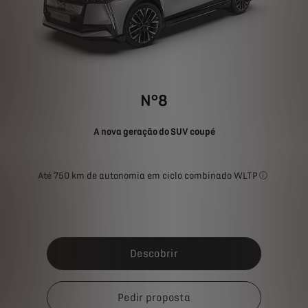
N°8
A nova geração do SUV coupé
Até 750 km de autonomia em ciclo combinado WLTP
O consumo d
Descobrir
Pedir proposta