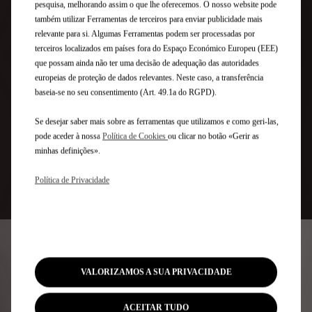
pesquisa, melhorando assim o que lhe oferecemos. O nosso website pode
ANTERIOR
PRÓXIMO
também utilizar Ferramentas de terceiros para enviar publicidade mais
relevante para si. Algumas Ferramentas podem ser processadas por
terceiros localizados em países fora do Espaço Económico Europeu (EEE)
que possam ainda não ter uma decisão de adequação das autoridades
europeias de proteção de dados relevantes. Neste caso, a transferência
baseia-se no seu consentimento (Art. 49.1a do RGPD).
Se desejar saber mais sobre as ferramentas que utilizamos e como geri-las,
pode aceder à nossa
Política de Cookies
ou clicar no botão «Gerir as
PLUG & CHARGE: CARREGUE DE FORMA MAIS INTELIGENTE:
OFER
minhas definições».
CONECTE, CARREGUE E CONDUZA
DS
EP
Política de Privacidade
A DS conhece o seu veículo
elétrico por dentro e por fora
VALORIZAMOS A SUA PRIVACIDADE
Optou por um veículo elétrico DS e beneficia de todas as
ACEITAR TUDO