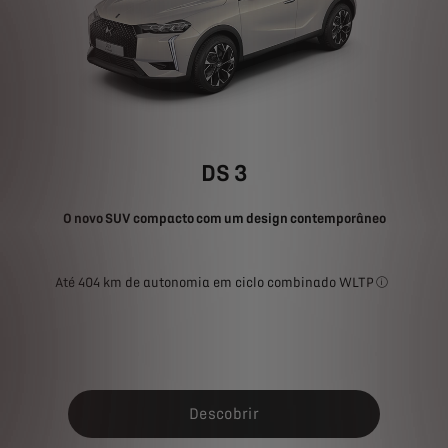
DS 3
O novo SUV compacto com um design contemporâneo
Até 404 km de autonomia em ciclo combinado WLTP
O consumo d
Descobrir