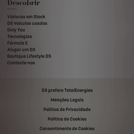
Descobrir
Viaturas em Stock
DS Veículos usados
Only You
Tecnologias
Fórmula E
Alugar um DS
Boutique Lifestyle DS
Contacte-nos
DS prefere TotalEnergies
Menções Legais
Política de Privacidade
Política de Cookies
Consentimento de Cookies