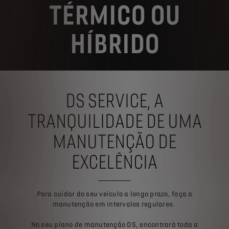
TÉRMICO OU
HÍBRIDO
DS SERVICE,
A
TRANQUILIDADE DE UMA
MANUTENÇÃO DE
EXCELÊNCIA
Para cuidar do seu veículo a longo prazo, faça a
manutenção em intervalos regulares.
No seu plano de manutenção DS, encontrará toda a