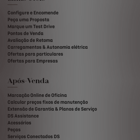
Configure e Encomende
Peça uma Proposta
Marque um Test Drive
Pontos de Venda
Avaliação de Retoma
Carregamentos & Autonomia elétrica
Ofertas para particulares
Ofertas para Empresas
Após-Venda
Marcação Online de Oficina
Calcular preços fixos de manutenção
Extensão de Garantia & Planos de Serviço
DS Assistance
Acessórios
Peças
Serviços Conectados DS