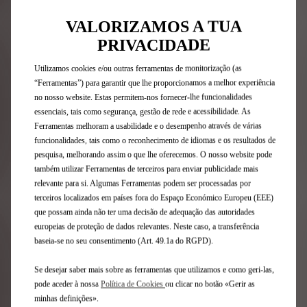
Além disso, em caso de revenda do seu veículo, o Livro de
VALORIZAMOS A TUA
Manutenção Digital constitui uma garantia de segurança
PRIVACIDADE
para o seu comprador, que poderá ficar com ele.
Para usufruir deste serviço, descarregue a aplicação MyDS e
Utilizamos cookies e/ou outras ferramentas de monitorização (as
contacte o seu Consultor Especializado DS para o ativar.
“Ferramentas”) para garantir que lhe proporcionamos a melhor experiência
no nosso website. Estas permitem-nos fornecer-lhe funcionalidades
Para sua comodidade, o livro de manutenção do seu DS 3, N°4,
essenciais, tais como segurança, gestão de rede e acessibilidade. As
N°7 e DS 7 também está disponível em formato impresso.
Ferramentas melhoram a usabilidade e o desempenho através de várias
funcionalidades, tais como o reconhecimento de idiomas e os resultados de
pesquisa, melhorando assim o que lhe oferecemos. O nosso website pode
Descarregar a app My DS
também utilizar Ferramentas de terceiros para enviar publicidade mais
relevante para si. Algumas Ferramentas podem ser processadas por
terceiros localizados em países fora do Espaço Económico Europeu (EEE)
que possam ainda não ter uma decisão de adequação das autoridades
AS SUAS MARCAÇÕES E
europeias de proteção de dados relevantes. Neste caso, a transferência
baseia-se no seu consentimento (Art. 49.1a do RGPD).
ORÇAMENTOS ONLINE
Se desejar saber mais sobre as ferramentas que utilizamos e como geri-las,
pode aceder à nossa
Política de Cookies
ou clicar no botão «Gerir as
minhas definições».