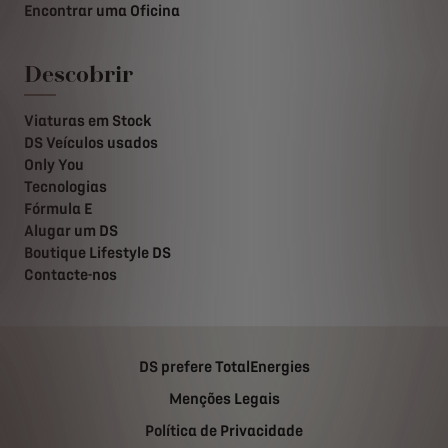
Encontrar uma Oficina
Descobrir
Viaturas em Stock
DS Veículos usados
Only You
Tecnologias
Fórmula E
Alugar um DS
Boutique Lifestyle DS
Contacte-nos
DS prefere TotalEnergies
Menções Legais
Política de Privacidade