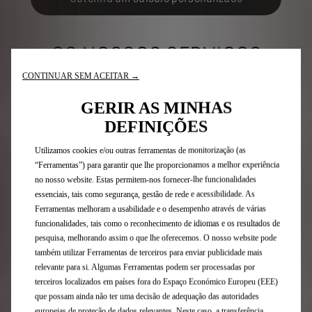
OS NOSSOS SERVIÇOS
ESPECIAIS PARA
CONTINUAR SEM ACEITAR →
EMPRESAS
GERIR AS MINHAS
DEFINIÇÕES
Utilizamos cookies e/ou outras ferramentas de monitorização (as
“Ferramentas”) para garantir que lhe proporcionamos a melhor experiência
no nosso website. Estas permitem-nos fornecer-lhe funcionalidades
essenciais, tais como segurança, gestão de rede e acessibilidade. As
Ferramentas melhoram a usabilidade e o desempenho através de várias
funcionalidades, tais como o reconhecimento de idiomas e os resultados de
pesquisa, melhorando assim o que lhe oferecemos. O nosso website pode
também utilizar Ferramentas de terceiros para enviar publicidade mais
relevante para si. Algumas Ferramentas podem ser processadas por
ANTERIOR
PRÓXIMO
terceiros localizados em países fora do Espaço Económico Europeu (EEE)
que possam ainda não ter uma decisão de adequação das autoridades
europeias de proteção de dados relevantes. Neste caso, a transferência