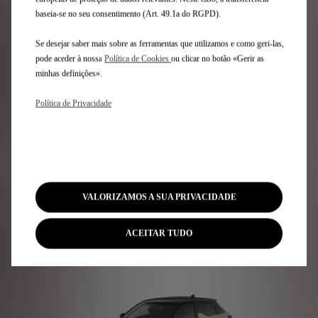
baseia-se no seu consentimento (Art. 49.1a do RGPD).
Se desejar saber mais sobre as ferramentas que utilizamos e como geri-las,
pode aceder à nossa
Política de Cookies
ou clicar no botão «Gerir as
minhas definições».
E-MO
CARREGAMENTO RÁPIDO NO TRABALHO OU EM CASA
PARA 
Política de Privacidade
DESCUBRA A NOSSA
GAMA DE VEÍCULOS PARA
VALORIZAMOS A SUA PRIVACIDADE
PROFISSIONAIS
ACEITAR TUDO