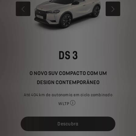
ANTERIOR
PRÓXIMO
DS 3
O NOVO SUV COMPACTO COM UM
DESIGN CONTEMPORÂNEO
P
Até 404 km de autonomia em ciclo combinado
cados estão em conformidade com o procedimento de ensaio WLTP, com 
l, as emissões de CO₂ e a autonomia indicados estão em conformidade 
WLTP
O consumo de combustível, as emis
Descubra