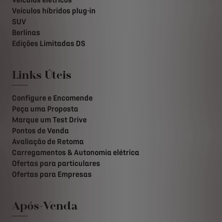
Veículos híbridos plug-in
SUV
Berlinas
Edições Limitadas DS
Links Úteis
Configure e Encomende
Peça uma Proposta
Marque um Test Drive
Pontos de Venda
Avaliação de Retoma
Carregamentos & Autonomia elétrica
Ofertas para particulares
Ofertas para Empresas
Após-Venda