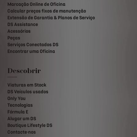
Marcação Online de Oficina
Calcular preços fixos de manutenção
Extensão de Garantia & Planos de Serviço
DS Assistance
Acessórios
Peças
Serviços Conectados DS
Encontrar uma Oficina
Descobrir
Viaturas em Stock
DS Veículos usados
Only You
Tecnologias
Fórmula E
Alugar um DS
Boutique Lifestyle DS
Contacte-nos