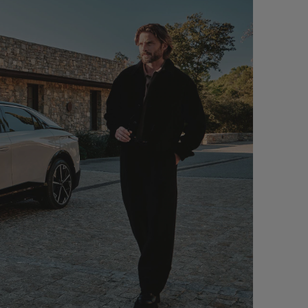
ACOMPANHAMENTO DIÁRIO
 seu DS e entregamos-
Nada é mais precioso do que o seu te
bstituição de acordo com
DS Automobiles oferece-lhe a possibil
m serviço à medida.
de usufruir dos nossos serviços, na e
ou manutenção do seu DS.