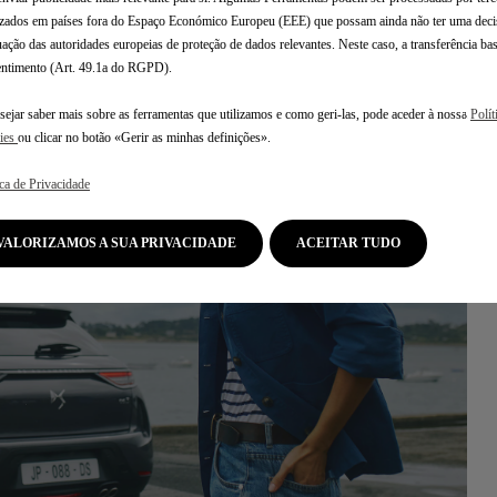
izados em países fora do Espaço Económico Europeu (EEE) que possam ainda não ter uma deci
ação das autoridades europeias de proteção de dados relevantes. Neste caso, a transferência ba
ntimento (Art. 49.1a do RGPD).
sejar saber mais sobre as ferramentas que utilizamos e como geri-las, pode aceder à nossa
Polít
ies
ou clicar no botão «Gerir as minhas definições».
APROVEITE A VIAGEM
ica de Privacidade
Quer esteja numa viagem de negócios, n
VALORIZAMOS A SUA PRIVACIDADE
ACEITAR TUDO
fim-de-semana a dois ou em férias em fam
nas montanhas, a DS adapta-se às suas
necessidades. Pegue nas chaves e aprov
a viagem.