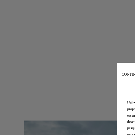
CONTIN
Utili
propo
essen
desem
pesqu
para 