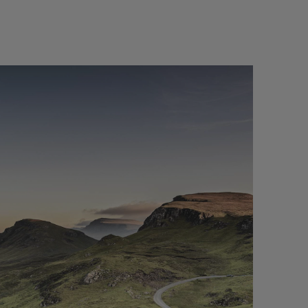
ACESSÍVEL ONDE QUER QUE ESTEJA
o de avarias no local
24 horas por dia, 7 dias por semana, 
l.
Portugal ou no estrangeiro em caso d
ina autorizada DS mais
ou acidente.
a escolha num raio de
Gratuito para toda a vida*: a DS Assi
está disponível pressionando o botão
zação da viatura, são
Connect Box no seu veículo, na aplica
tivas de mobilidade que
MyDS ou ligando para 00 800 24 24 07
o a casa ou
agem.
*É oferecido um ano de assistência por cada revis
efetuada na rede DS, independentemente da idad