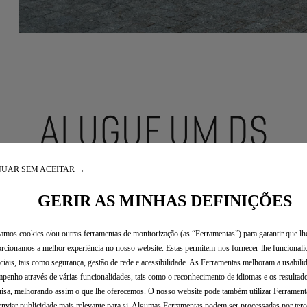
ALUGUE UM DS
UAR SEM ACEITAR →
Aluguer sob medida
GERIR AS MINHAS DEFINIÇÕES
zamos cookies e/ou outras ferramentas de monitorização (as “Ferramentas”) para garantir que lh
rcionamos a melhor experiência no nosso website. Estas permitem-nos fornecer-lhe funcionali
ciais, tais como segurança, gestão de rede e acessibilidade. As Ferramentas melhoram a usabili
penho através de várias funcionalidades, tais como o reconhecimento de idiomas e os resultad
isa, melhorando assim o que lhe oferecemos. O nosso website pode também utilizar Ferramenta
enviar publicidade mais relevante para si. Algumas Ferramentas podem ser processadas por terc