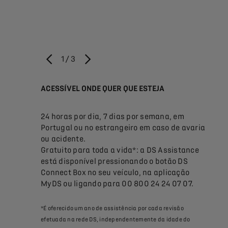
1
/
3
ANTERIOR
PRÓXIMO
ACESSÍVEL ONDE QUER QUE ESTEJA
APOI
no local
24 horas por dia, 7 dias por semana, em
Av
Portugal ou no estrangeiro em caso de avaria
Ac
a DS mais
ou acidente.
Pn
 raio de
Gratuito para toda a vida*: a DS Assistance
Pe
está disponível pressionando o botão DS
int
ra, são
Connect Box no seu veículo, na aplicação
Co
lidade que
MyDS ou ligando para 00 800 24 24 07 07.
*É oferecido um ano de assistência por cada revisão
efetuada na rede DS, independentemente da idade do