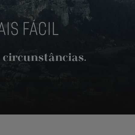
IS FÁCIL
 circunstâncias.
nte que possa descobrir as estradas mais bonitas e