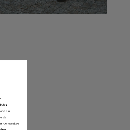
e
dades
dade e o
os de
s de terceiros
eiros