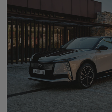
NTREGA
NA MANUTENÇÃO
mos à sua disposição: entregamos e
Encarregamos-nos do
camos-lhe o seu carro. Aproveite o
lhe um veículo de su
ço e descubra o seu carro com total
suas necessidades. U
uilidade.