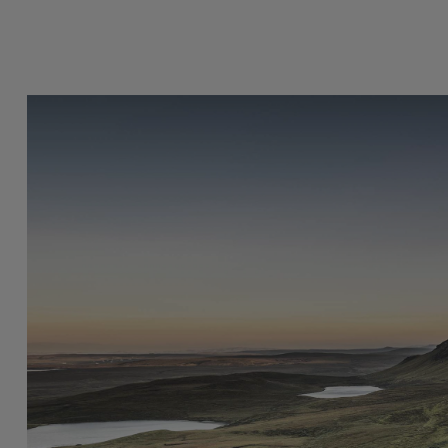
O EM:
BENEFÍCIOS
arias
Serviço de reparaçã
identes
sempre que possíve
eus furados
Reboque até à ofic
rda de chaves e chaves presas no
próxima ou um à su
erior do veículo
50 quilómetros.
mbustível incorreto
Em caso de imobili
oferecidas alterna
permitam o regress
continuação da vi