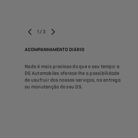
1
/
3
ANTERIOR
PRÓXIMO
ACOMPANHAMENTO DIÁRIO
NA E
regamos-
Nada é mais precioso do que o seu tempo: a
Esta
acordo com
DS Automobiles oferece-lhe a possibilidade
expli
medida.
de usufruir dos nossos serviços, na entrega
servi
ou manutenção do seu DS.
tranq