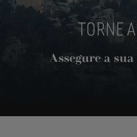
TORNE A
Assegure a sua 
Com os nossos serviços DS Valet, DS Rent e DS Ass