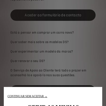
Aceder ao formulário de contacto
Está a pensar em comprar um carro novo?
Quer saber mais sobre os modelos DS?
Quer experimentar um modelo da marca?
Quer renovar o seu DS?
O Serviço de Apoio ao Cliente terá todo o prazer em
aconselhá-lo e apoiá-lo nas suas questões.
Consulte as FAQ
CONTINUAR SEM ACEITAR →