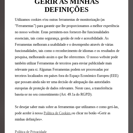
GERIR AS MINHAS
Inscreva-se na nossa newsletter
DEFINIÇÕES
Utilizamos cookies e/ou outras ferramentas de monitorização (as
“Ferramentas”) para garantir que lhe proporcionamos a melhor experiência
Gama DS
no nosso website. Estas permitem-nos fornecer-lhe funcionalidades
essenciais, tais como segurança, gestão de rede e acessibilidade. As
Veículos elétricos
Ferramentas melhoram a usabilidade e o desempenho através de várias
Veículos híbridos plug-in
funcionalidades, tais como o reconhecimento de idiomas e os resultados de
SUV
pesquisa, melhorando assim o que lhe oferecemos. O nosso website pode
Berlinas
também utilizar Ferramentas de terceiros para enviar publicidade mais
relevante para si. Algumas Ferramentas podem ser processadas por
Edições Limitadas DS
terceiros localizados em países fora do Espaço Económico Europeu (EEE)
que possam ainda não ter uma decisão de adequação das autoridades
Links Úteis
europeias de proteção de dados relevantes. Neste caso, a transferência
baseia-se no seu consentimento (Art. 49.1a do RGPD).
Configure e Encomende
Se desejar saber mais sobre as ferramentas que utilizamos e como geri-las,
Peça uma Proposta
pode aceder à nossa
Política de Cookies
ou clicar no botão «Gerir as
Marque um Test Drive
minhas definições».
Pontos de Venda
Avaliação de Retoma
Política de Privacidade