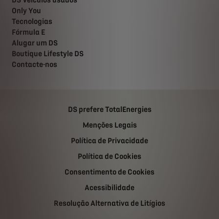
DS Veículos usados
Only You
Tecnologias
Fórmula E
Alugar um DS
Boutique Lifestyle DS
Contacte-nos
DS prefere TotalEnergies
Menções Legais
Política de Privacidade
Política de Cookies
Consentimento de Cookies
Acessibilidade
Resolução Alternativa de Litígios