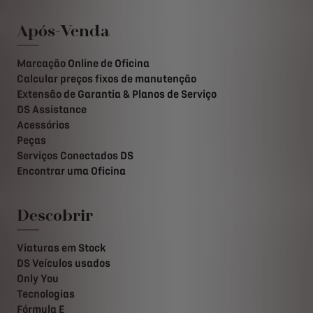
Após-Venda
Marcação Online de Oficina
Calcular preços fixos de manutenção
Extensão de Garantia & Planos de Serviço
DS Assistance
Acessórios
Peças
Serviços Conectados DS
Encontrar uma Oficina
Descobrir
Viaturas em Stock
DS Veículos usados
Only You
Tecnologias
Fórmula E