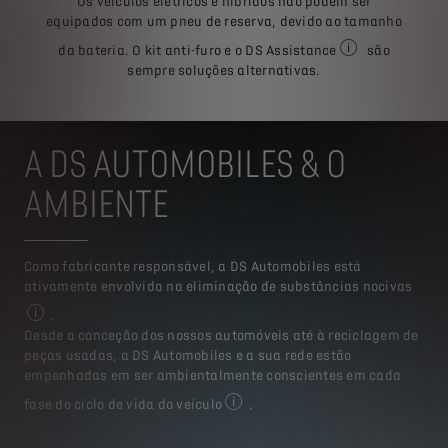
Ver as condições detal
Os veículos elétricos e híbridos não podem ser
equipados com um pneu de reserva, devido ao tamanho
da bateria. O kit anti-furo e o DS Assistance
são
Ver as condições
sempre soluções alternativas.
A DS AUTOMOBILES & O
AMBIENTE​
Como fabricante responsável, a DS Automobiles está
ativamente envolvida na eliminação de substâncias nocivas
.
Para mais informação, visite o site www.stellantis.com
Desde a conceção dos nossos automóveis até à reciclagem de
peças usadas, a DS Automobiles e a sua rede estão
empenhadas em ser ambientalmente conscientes em cada
fase do ciclo de vida do veículo
.
Para mais informação, visite o sit