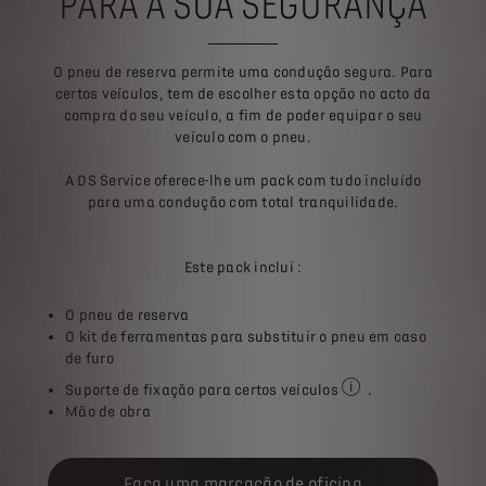
PARA A SUA SEGURANÇA
O pneu de reserva permite uma condução segura. Para
certos veículos, tem de escolher esta opção no acto da
compra do seu veículo, a fim de poder equipar o seu
veículo com o pneu.
A DS Service oferece-lhe um pack com tudo incluído
para uma condução com total tranquilidade.
Este pack inclui :
O pneu de reserva
O kit de ferramentas para substituir o pneu em caso
de furo
Suporte de fixação para certos veículos
.
Pergunte ao seu Espe
Mão de obra​
Faça uma marcação de oficina