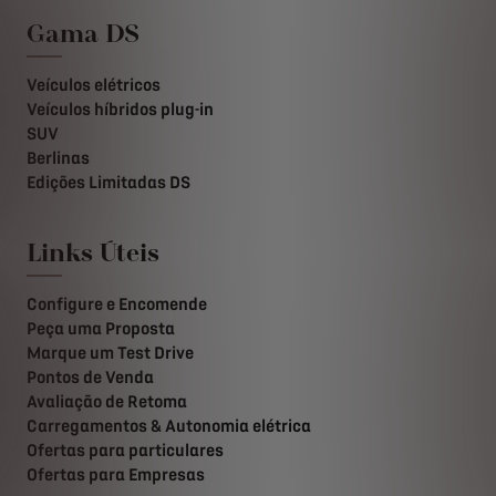
Gama DS
Veículos elétricos
Veículos híbridos plug-in
SUV
Berlinas
Edições Limitadas DS
Links Úteis
Configure e Encomende
Peça uma Proposta
Marque um Test Drive
Pontos de Venda
Avaliação de Retoma
Carregamentos & Autonomia elétrica
Ofertas para particulares
Ofertas para Empresas