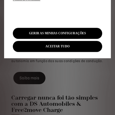
ALÉM NA ELECTRICIDADE
Tempos e custos de
carregamento do seu DS 3
Use o nosso simulador para obter todas as informações
necessárias sobre a utilização do seu veículo elétrico:
tempo e custos de recarga, bem como economias e
autonomia em função das suas condições de condução.
Saiba mais
Carregar nunca foi tão simples
com a DS Automobiles &
Free2move Charge