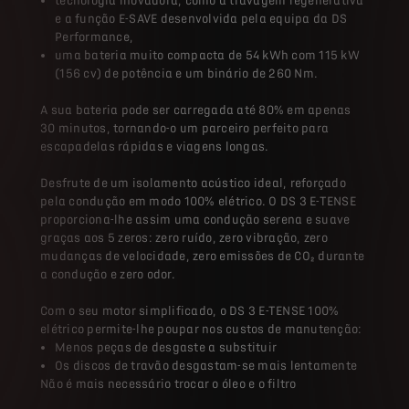
e a função E-SAVE desenvolvida pela equipa da DS
Performance,​
uma bateria muito compacta de 54 kWh com 115 kW
(156 cv) de potência e um binário de 260 Nm.​
A sua bateria pode ser carregada até 80% em apenas
30 minutos, tornando-o um parceiro perfeito para
escapadelas rápidas e viagens longas.​
Desfrute de um isolamento acústico ideal, reforçado
pela condução em modo 100% elétrico. O DS 3 E-TENSE
proporciona-lhe assim uma condução serena e suave
graças aos 5 zeros: zero ruído, zero vibração, zero
mudanças de velocidade, zero emissões de CO₂ durante
a condução e zero odor.​
Com o seu motor simplificado, o DS 3 E-TENSE 100%
elétrico permite-lhe poupar nos custos de manutenção:​
Menos peças de desgaste a substituir​
Os discos de travão desgastam-se mais lentamente​
Não é mais necessário trocar o óleo e o filtro​