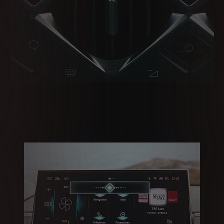
europeias de proteção de dados relevantes. Neste caso, a transferência
baseia-se no seu consentimento (Art. 49.1a do RGPD).
Se desejar saber mais sobre as ferramentas que utilizamos e como geri-las,
pode aceder à nossa
Política de Cookies
ou clicar no botão «Gerir as
minhas definições».
Política de Privacidade
GERIR AS MINHAS CONFIGURAÇÕES
ACEITAR TUDO