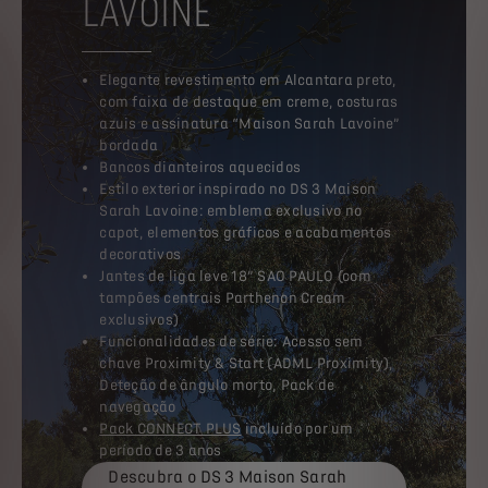
Elegante revestimento em Alcantara preto,
com faixa de destaque em creme, costuras
azuis e assinatura “Maison Sarah Lavoine”
bordada
Bancos dianteiros aquecidos
Estilo exterior inspirado no DS 3 Maison
Sarah Lavoine: emblema exclusivo no
capot, elementos gráficos e acabamentos
decorativos
Jantes de liga leve 18” SAO PAULO (com
tampões centrais Parthenon Cream
exclusivos)
Funcionalidades de série: Acesso sem
chave Proximity & Start (ADML Proximity),
Deteção de ângulo morto, Pack de
navegação
Pack CONNECT PLUS
incluído por um
período de 3 anos
Descubra o DS 3 Maison Sarah
Lavoine