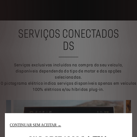
SERVIÇOS CONECTADOS
DS
Serviços exclusivos incluídos na compra do seu veículo,
disponíveis dependendo do tipo de motor e das opções
selecionadas.
O pictograma elétrico indica serviços disponíveis apenas em veículos
100% elétricos e/ou híbridos plug-in.