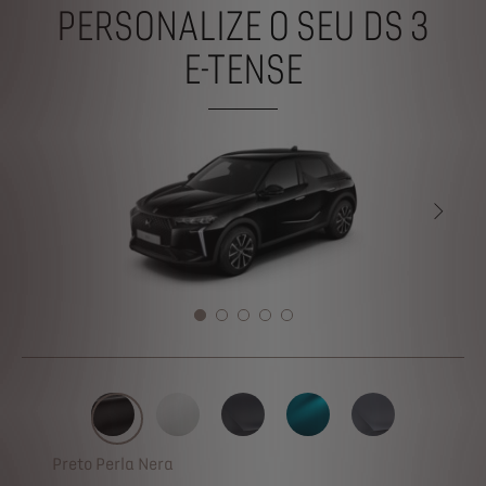
PERSONALIZE O SEU DS 3
E-TENSE
PRÓX
Preto Perla Nera