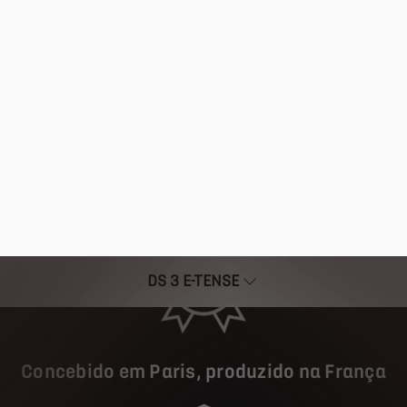
154 cv com 0 a 100 km/h em 9 segundos
Carregamento de 20 a 80 % em cerca de 26
minutos
num terminal rápido (ciclo WL
Concebido em Paris, produzido na França