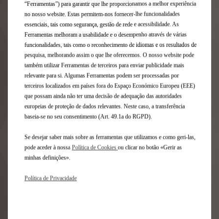
“Ferramentas”) para garantir que lhe proporcionamos a melhor experiência
oito designers, incluíndo Thebe Magugu, Maria Boyarovskaya e
no nosso website. Estas permitem-nos fornecer-lhe funcionalidades
Mossi Traore.
essenciais, tais como segurança, gestão de rede e acessibilidade. As
Ferramentas melhoram a usabilidade e o desempenho através de várias
THEBE MAGUGU X DS X E-TENSE
funcionalidades, tais como o reconhecimento de idiomas e os resultados de
pesquisa, melhorando assim o que lhe oferecemos. O nosso website pode
Thebe Magugu estudou design, moda e fotografia na
também utilizar Ferramentas de terceiros para enviar publicidade mais
prestigiada escola de moda LISOF em Joanesburgo.
relevante para si. Algumas Ferramentas podem ser processadas por
Lançou a sua marca em 2015, depois de ter trabalhado
terceiros localizados em países fora do Espaço Económico Europeu (EEE)
para várias casas de moda e estilistas. Cria a sua roupa
que possam ainda não ter uma decisão de adequação das autoridades
moderna com um splash africano, utilizando técnicas
europeias de proteção de dados relevantes. Neste caso, a transferência
locais de tecelagem dos tecidos durante o fabrico.
baseia-se no seu consentimento (Art. 49.1a do RGPD).
BOYAROVSKAYA X DS AERO SPORT LOUNGE
Boyarovskaya é uma marca de moda feminina com sede
Se desejar saber mais sobre as ferramentas que utilizamos e como geri-las,
em Paris fundada por Maria Boyarovskaya e Artem
pode aceder à nossa
Política de Cookies
ou clicar no botão «Gerir as
Kononenko em 2016. Desconstruindo códigos de alta
minhas definições».
costura, as suas roupas são minimalistas e muitas
vezes biodegradáveis. Os seus designs são
Política de Privacidade
caracterizados por cortes eficientes com elegância
moderna.
MOSSI X DS E-TENSE X DS DIVINE