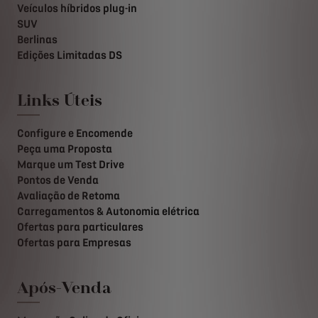
Veículos híbridos plug-in
SUV
Berlinas
Edições Limitadas DS
Links Úteis
Configure e Encomende
Peça uma Proposta
Marque um Test Drive
Pontos de Venda
Avaliação de Retoma
Carregamentos & Autonomia elétrica
Ofertas para particulares
Ofertas para Empresas
Após-Venda