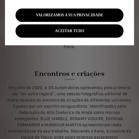
O designer Mossi Traore supervisiona dois projetos ao
mesmo tempo. A primeira é uma escola de costura que
VALORIZAMOS A SUA PRIVACIDADE
ensina os alunos a desenvolver as suas habilidades e
colocá-las em prática. A segunda é uma marca de roupa
com linhas puras e uma estética intemporal. Esses dois
ACEITAR TUDO
projetos são combinados nas suas coleções,
concebidas e produzidas em oficinas nos subúrbios de
Paris.
Encontros e criações
Em julho de 2020, a DS Automobiles apresentou pela primeira
vez "Un autre regard", uma sessão fotográfica editorial de
moda nascida do encontro de criações de diferentes universos,
ligadas por um espírito vanguardista. Identificadas pela
Federação da Alta Costura e da Moda como marcas
emergentes, BLUE MARBLE, BORAMY VIGUIER, EGONlab,
GERMANIER e MANSOUR MARTIN apresentaram looks
emblemáticos do seu trabalho. Descendo o Sena, a jusante do
Palais de Tokyo, onde estes talentos apresentam