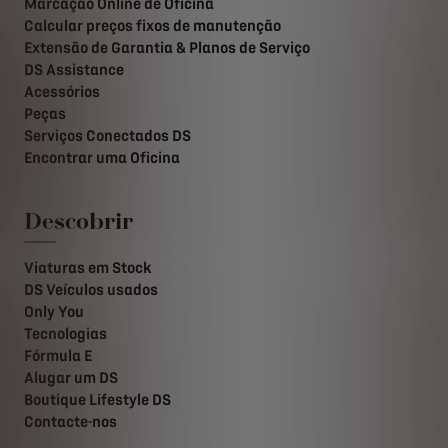
Marcação Online de Oficina
Calcular preços fixos de manutenção
Extensão de Garantia & Planos de Serviço
DS Assistance
Acessórios
Peças
Serviços Conectados DS
Encontrar uma Oficina
Descobrir
Viaturas em Stock
DS Veículos usados
Only You
Tecnologias
Fórmula E
Alugar um DS
Boutique Lifestyle DS
Contacte-nos