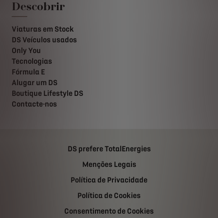
Descobrir
Viaturas em Stock
DS Veículos usados
Only You
Tecnologias
Fórmula E
Alugar um DS
Boutique Lifestyle DS
Contacte-nos
DS prefere TotalEnergies
Menções Legais
Política de Privacidade
Política de Cookies
Consentimento de Cookies