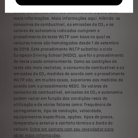
estação de carregamento utilizada. Certifique-se de
entrar em contato com seu concessionário para obter
mais informações. Mais informações aqui. Híbrido: os
consumos de combustível, as emissões de CO₂ e os
valores de autonomia indicados cumprem o
procedimento de teste WLTP com base no qual os
veículos novos são homologados desde 1 de setembro
de 2018. Este procedimento WLTP substitui o ciclo
European Driving School (NEDC), que foi o procedimento
de teste usado anteriormente. Como as condições de
teste são mais realistas, o consumo de combustível e as
emissões de CO₂ medidos de acordo com o procedimento
WLTP são, em muitos casos, superiores aos medidos de
acordo com o procedimento NEDC. Os valores de
consumo de combustível, emissões de CO₂ e autonomia
podem variar em função das condições reais de
utilização e de vários fatores como: frequência de
carregamento, tipo de condução, velocidade,
equipamentos específicos, opções, tipos de pneus,
temperatura exterior e conforto térmico a bordo do
veículo.
Entre em contato com seu revendedor para
obter mais informações
.