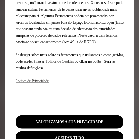
COMO POSSO PARAR O PROCESSO DE CARREGAMENTO NA
pesquisa, melhorando assim o que lhe oferecemos. O nosso website pode
ESTAÇÃO DE CARREGAMENTO?
também utilizar Ferramentas de terceiros para enviar publicidade mais
relevante para si. Algumas Ferramentas podem ser processadas por
terceiros localizados em países fora do Espaço Económico Europeu (EEE)
PORQUE É QUE O PLUG & CHARGE NÃO ESTÁ A FUNCIONAR,
que possam ainda não ter uma decisão de adequação das autoridades
APESAR DO MEU VEÍCULO E DA ESTAÇÃO DE
europeias de proteção de dados relevantes. Neste caso, a transferência
CARREGAMENTO SEREM COMPATÍVEIS COM O PLUG &
baseia-se no seu consentimento (Art. 49.1a do RGPD).
CHARGE?
Se desejar saber mais sobre as ferramentas que utilizamos e como geri-las,
pode aceder à nossa
Política de Cookies
ou clicar no botão «Gerir as
minhas definições».
Avisos legais: os valores de autonomia e consumo de
Política de Privacidade
eletricidade indicados cumprem o procedimento de
teste WLTP com base no qual os veículos novos foram
homologados desde 1 de setembro de 2018. Podem
variar em função das condições reais de
funcionamento. utilização e vários fatores como:
velocidade, conforto térmico a bordo do veículo, tipo de
condução e temperatura exterior. O tempo de
VALORIZAMOS A SUA PRIVACIDADE
carregamento depende principalmente da potência do
carregador de bordo do veículo, do cabo de
ACEITAR TUDO
carregamento, bem como do tipo e da potência da