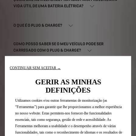
VIDA ÚTIL DE UMA BATERIA ELÉTRICA?
O QUE É O PLUG & CHARGE?
COMO POSSO SABER SE O MEU VEÍCULO PODE SER
CARREGADO COM O PLUG & CHARGE?
CONTINUAR SEM ACEITAR →
COMO É QUE ATIVO O PLUG & CHARGE?
GERIR AS MINHAS
DEFINIÇÕES
O PLUG & CHARGE É GRATUITO?
Utilizamos cookies e/ou outras ferramentas de monitorização (as
“Ferramentas”) para garantir que lhe proporcionamos a melhor experiência
POSSO CARREGAR O MEU VEÍCULO COMPATÍVEL COM PLUG
& CHARGE EM QUALQUER ESTAÇÃO DE CARREGAMENTO?
no nosso website. Estas permitem-nos fornecer-lhe funcionalidades
essenciais, tais como segurança, gestão de rede e acessibilidade. As
Ferramentas melhoram a usabilidade e o desempenho através de várias
funcionalidades, tais como o reconhecimento de idiomas e os resultados de