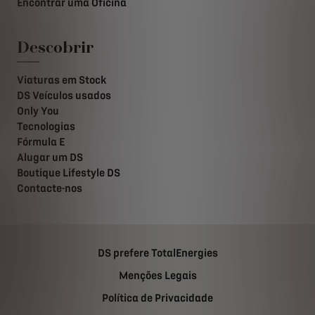
Encontrar uma Oficina
Descobrir
Viaturas em Stock
DS Veículos usados
Only You
Tecnologias
Fórmula E
Alugar um DS
Boutique Lifestyle DS
Contacte-nos
DS prefere TotalEnergies
Menções Legais
Política de Privacidade