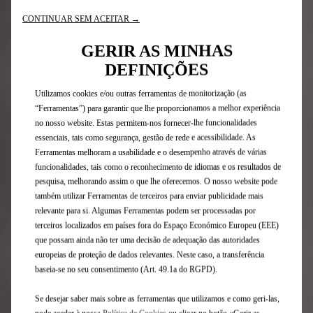
suas viagens 100% elétricas.
CONTINUAR SEM ACEITAR →
GERIR AS MINHAS
SERVIÇOS CONECTADOS ATRAVÉS
DEFINIÇÕES
DO MYDS
Utilizamos cookies e/ou outras ferramentas de monitorização (as
“Ferramentas”) para garantir que lhe proporcionamos a melhor experiência
no nosso website. Estas permitem-nos fornecer-lhe funcionalidades
essenciais, tais como segurança, gestão de rede e acessibilidade. As
Ferramentas melhoram a usabilidade e o desempenho através de várias
funcionalidades, tais como o reconhecimento de idiomas e os resultados de
pesquisa, melhorando assim o que lhe oferecemos. O nosso website pode
também utilizar Ferramentas de terceiros para enviar publicidade mais
relevante para si. Algumas Ferramentas podem ser processadas por
terceiros localizados em países fora do Espaço Económico Europeu (EEE)
que possam ainda não ter uma decisão de adequação das autoridades
europeias de proteção de dados relevantes. Neste caso, a transferência
baseia-se no seu consentimento (Art. 49.1a do RGPD).
App e-Routes
Se desejar saber mais sobre as ferramentas que utilizamos e como geri-las,