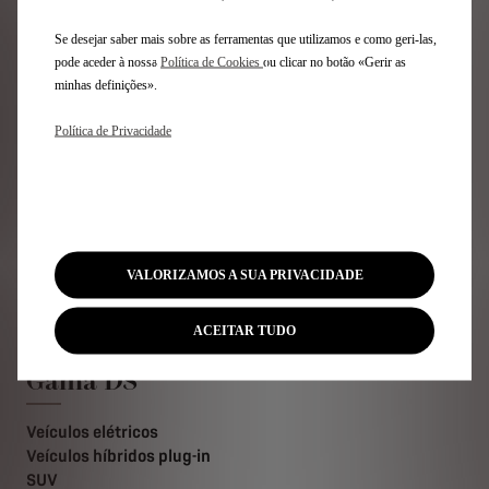
Se desejar saber mais sobre as ferramentas que utilizamos e como geri-las,
pode aceder à nossa
Política de Cookies
ou clicar no botão «Gerir as
ACEDER À PLATAFORMA
minhas definições».
Política de Privacidade
Se tiver alguma dúvida, não hesite em contactar o seu
concessionário DS Automobiles preferencial, ou o nosso
serviço de apoio ao cliente através do número 808 201
955.
VALORIZAMOS A SUA PRIVACIDADE
Inscreva-se na nossa newsletter
ACEITAR TUDO
Gama DS
Veículos elétricos
Veículos híbridos plug-in
SUV