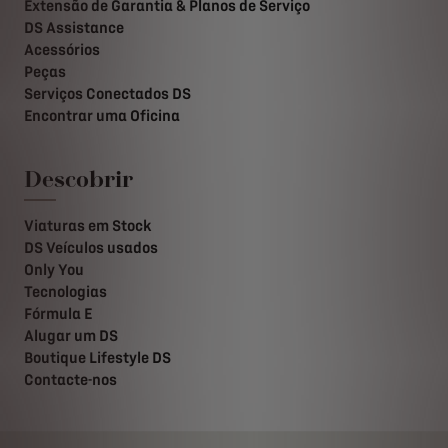
Extensão de Garantia & Planos de Serviço
DS Assistance
Acessórios
Peças
Serviços Conectados DS
Encontrar uma Oficina
Descobrir
Viaturas em Stock
DS Veículos usados
Only You
Tecnologias
Fórmula E
Alugar um DS
Boutique Lifestyle DS
Contacte-nos