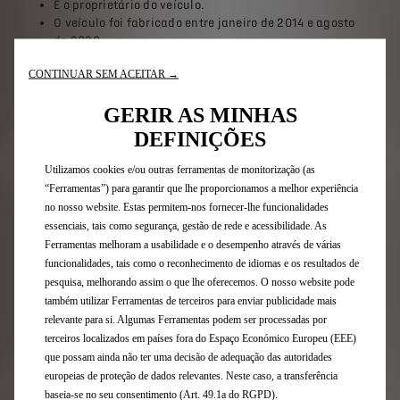
É o proprietário do veículo.
O veículo foi fabricado entre janeiro de 2014 e agosto
de 2020.
O veículo foi mantido de acordo com as diretrizes do
CONTINUAR SEM ACEITAR →
fabricante.
A reparação foi feita por um revendedor autorizado
GERIR AS MINHAS
dentro da rede Stellantis após 1 de janeiro de 2021 e
antes de dezembro de 2023.
DEFINIÇÕES
Já recebeu uma contribuição com base numa
cobertura especial anterior dedicada ao depósito de
Utilizamos cookies e/ou outras ferramentas de monitorização (as
ureia.
“Ferramentas”) para garantir que lhe proporcionamos a melhor experiência
no nosso website. Estas permitem-nos fornecer-lhe funcionalidades
Se estes critérios estiverem preenchidos, a cobertura
essenciais, tais como segurança, gestão de rede e acessibilidade. As
depende da idade e da quilometragem do veículo no
Ferramentas melhoram a usabilidade e o desempenho através de várias
momento em que o incidente ocorreu - como indicado
funcionalidades, tais como o reconhecimento de idiomas e os resultados de
acima. A informação completa, incluindo as condições
pesquisa, melhorando assim o que lhe oferecemos. O nosso website pode
necessárias, pode ser consultada
aqui
.
também utilizar Ferramentas de terceiros para enviar publicidade mais
relevante para si. Algumas Ferramentas podem ser processadas por
Para os novos casos, a cobertura especial aplica-se
terceiros localizados em países fora do Espaço Económico Europeu (EEE)
automaticamente nos Reparadores autorizados.
que possam ainda não ter uma decisão de adequação das autoridades
europeias de proteção de dados relevantes. Neste caso, a transferência
Para apresentar o seu pedido aceda a esta página
baseia-se no seu consentimento (Art. 49.1a do RGPD).
clicando no botão abaixo.