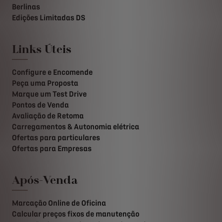
Berlinas
Edições Limitadas DS
Links Úteis
Configure e Encomende
Peça uma Proposta
Marque um Test Drive
Pontos de Venda
Avaliação de Retoma
Carregamentos & Autonomia elétrica
Ofertas para particulares
Ofertas para Empresas
Após-Venda
Marcação Online de Oficina
Calcular preços fixos de manutenção