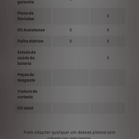
garantia
Plano de
X
Revisões
DS Assistance
X
X
Falha elétrica
X
X
Estado de
saúde da
X
bateria
Peças de
desgaste
Viatura de
cortesia
DS Valet
Pode adaptar qualquer um desses planos com
coberturas adicionais.