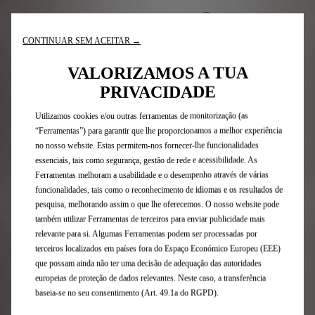
Extensão de garantia (bateria de tração
) + Plano de
A sua bateria de tração t
CONTINUAR SEM ACEITAR →
Revisões + DS Assistance
(inclusive em caso de falha
Assistência em viagem ou reboque 24 hor
elétrica
) + Peças de desgaste
+ Estado de Saúde da
VALORIZAMOS A TUA
Falha de energia - se a sua bateria ficar sem energia, p
Substituição de peças sujeitas 
bateria
+ Viatura de cortesia
+ DS Valet
PRIVACIDADE
Medição da capacidade da bateria no momento da manutenç
Revisão: Tem direito a um veíc
Se a sua viatura 
Utilizamos cookies e/ou outras ferramentas de monitorização (as
Encontrar uma oficina
“Ferramentas”) para garantir que lhe proporcionamos a melhor experiência
no nosso website. Estas permitem-nos fornecer-lhe funcionalidades
essenciais, tais como segurança, gestão de rede e acessibilidade. As
Ferramentas melhoram a usabilidade e o desempenho através de várias
PERSONALIZE O SEU PLANO COM
funcionalidades, tais como o reconhecimento de idiomas e os resultados de
pesquisa, melhorando assim o que lhe oferecemos. O nosso website pode
COBERTURAS ADICIONAIS
também utilizar Ferramentas de terceiros para enviar publicidade mais
relevante para si. Algumas Ferramentas podem ser processadas por
terceiros localizados em países fora do Espaço Económico Europeu (EEE)
que possam ainda não ter uma decisão de adequação das autoridades
europeias de proteção de dados relevantes. Neste caso, a transferência
baseia-se no seu consentimento (Art. 49.1a do RGPD).