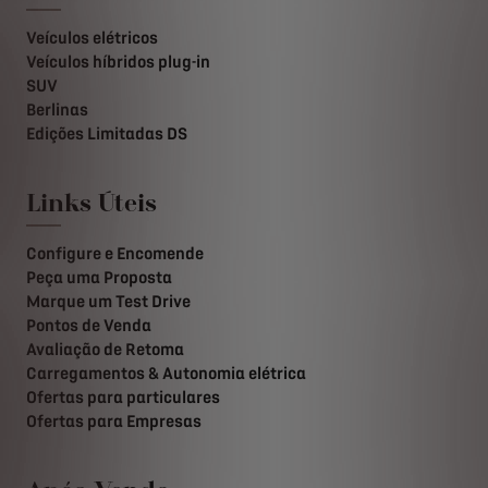
Veículos elétricos
Veículos híbridos plug-in
SUV
Berlinas
Edições Limitadas DS
Links Úteis
Configure e Encomende
Peça uma Proposta
Marque um Test Drive
Pontos de Venda
Avaliação de Retoma
Carregamentos & Autonomia elétrica
Ofertas para particulares
Ofertas para Empresas