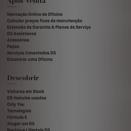
Após-Venda
Marcação Online de Oficina
Calcular preços fixos de manutenção
Extensão de Garantia & Planos de Serviço
DS Assistance
Acessórios
Peças
Serviços Conectados DS
Encontrar uma Oficina
Descobrir
Viaturas em Stock
DS Veículos usados
Only You
Tecnologias
Fórmula E
Alugar um DS
Boutique Lifestyle DS