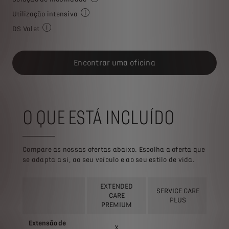
Várias soluções adaptadas a cada situação
Utilização intensiva
Opção adicional necessária para Clientes com
DS Valet
Se a sua viatura necessitar de uma reparação/serviço, pod
Encontrar uma oficina
O QUE ESTÁ INCLUÍDO
Compare as nossas ofertas abaixo. Escolha a oferta que
se adapta a si, ao seu veículo e ao seu estilo de vida.
EXTENDED
SERVICE CARE
C
CARE
PLUS
CAR
PREMIUM
Extensão de
X