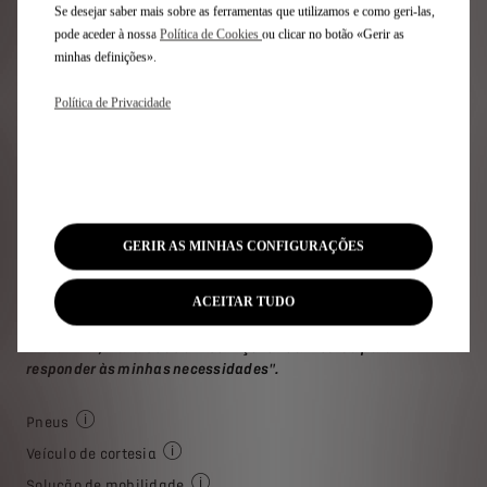
Se desejar saber mais sobre as ferramentas que utilizamos e como geri-las,
pode aceder à nossa
Política de Cookies
ou clicar no botão «Gerir as
minhas definições».
Política de Privacidade
GERIR AS MINHAS CONFIGURAÇÕES
ACEITAR TUDO
"Para mim, trata-se de um serviço feito à medida para
responder às minhas necessidades".
Pneus
Este serviço proporciona-lhe a substituição dos pneus da
Veículo de cortesia
Mobilidade: Em caso de avaria até (8d), incend
Solução de mobilidade