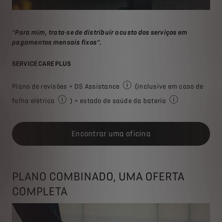
"Para mim, trata-se de distribuir o custo dos serviços em
pagamentos mensais fixos".
SERVICE CARE PLUS
Plano de revisões + DS Assistance
(inclusive em caso de
Assistência em viagem ou reboqu
falha elétrica
) + estado de saúde da bateria
Falha de energia - se a sua bateria ficar sem energ
Uma medição da c
Encontrar uma oficina
PLANO COMBINADO, UMA OFERTA
COMPLETA