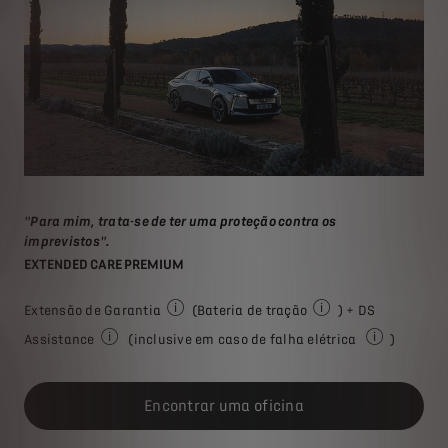
"Para mim, trata-se de ter uma proteção contra os
imprevistos".
EXTENDED CARE PREMIUM
Extensão de Garantia
(Bateria de tração
) + DS
Cobertura adicional para o seu veículo após
A sua bateria de traç
Assistance
(inclusive em caso de falha elétrica
)
Assistência em viagem ou reboque 24 horas por dia, 7 
Falha de ener
Encontrar uma oficina