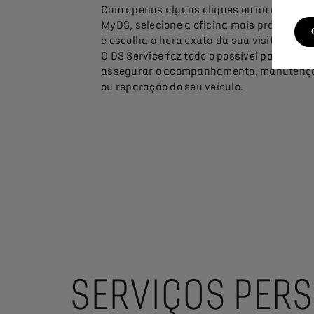
Com apenas alguns cliques ou na aplicaç
MyDS, selecione a oficina mais próxima de 
e escolha a hora exata da sua visita.
O DS Service faz todo o possível para
assegurar o acompanhamento, manutenç
ou reparação do seu veículo.
SERVIÇOS PER