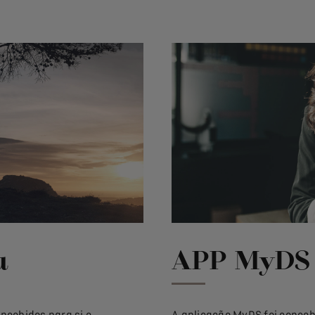
u
APP MyDS
ncebidos para si e
A aplicação MyDS foi conceb