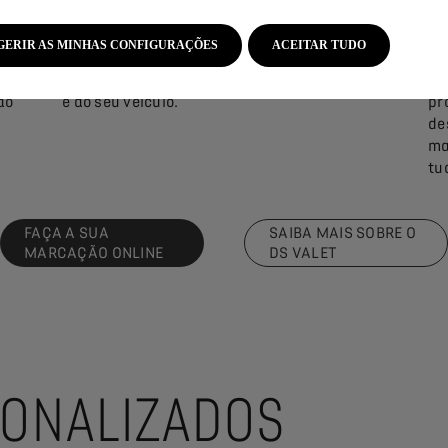
ão
No nosso site ou na app MyDS, pode obter um
De
si
orçamento para as suas necessidades. Esta
re
GERIR AS MINHAS CONFIGURAÇÕES
ACEITAR TUDO
é também uma oportunidade para descobrir
ev
que packs são adequados ao seu orçamento
no
ão
e ao seu veículo.
pr
de
ma
tu
FAÇA A SUA
SAIBA MAIS SOBRE O
MARCAÇÃO ONLINE
DS VALET
SONALIZADOS