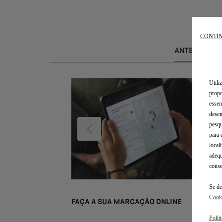
CONTIN
ANTES DA S
Utili
propo
essen
desem
pesqu
ANTERIOR
para 
local
adequ
conse
Se de
Cook
FAÇA A SUA MARCAÇÃO ONLINE
Polít