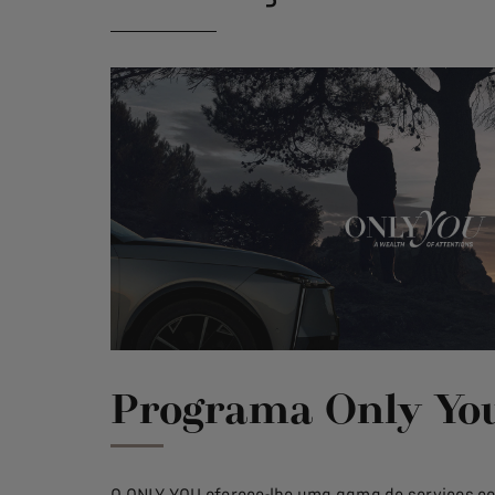
Programa Only Yo
O ONLY YOU oferece-lhe uma gama de serviços co