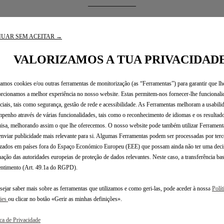
UAR SEM ACEITAR →
UA MARCAÇÃO
DURANTE A SUA MARCAÇÃO
DEPOIS DA 
VALORIZAMOS A TUA PRIVACIDAD
zamos cookies e/ou outras ferramentas de monitorização (as “Ferramentas”) para garantir que lh
rcionamos a melhor experiência no nosso website. Estas permitem-nos fornecer-lhe funcionali
ciais, tais como segurança, gestão de rede e acessibilidade. As Ferramentas melhoram a usabili
penho através de várias funcionalidades, tais como o reconhecimento de idiomas e os resultad
isa, melhorando assim o que lhe oferecemos. O nosso website pode também utilizar Ferramenta
enviar publicidade mais relevante para si. Algumas Ferramentas podem ser processadas por terc
izados em países fora do Espaço Económico Europeu (EEE) que possam ainda não ter uma deci
ação das autoridades europeias de proteção de dados relevantes. Neste caso, a transferência ba
ntimento (Art. 49.1a do RGPD).
sejar saber mais sobre as ferramentas que utilizamos e como geri-las, pode aceder à nossa
Polít
ies
ou clicar no botão «Gerir as minhas definições».
ORÇAMENTOS TRANSPARENTES
O 
ica de Privacidade