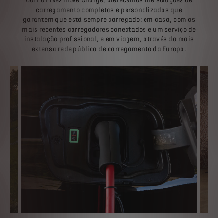
garantem que está sempre carregado: em casa, com os
mais recentes carregadores conectados e um serviço de
instalação profissional, e em viagem, através da mais
extensa rede pública de carregamento da Europa.
OFER
CARREGAMENTO FÁCIL EM CASA