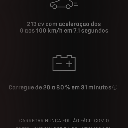
213 cv com aceleração dos
0 aos 100 km/h em 7,1 segundos
Carregue de 20 a 80 % em 31 minutos
num p
CARREGAR NUNCA FOI TÃO FÁCIL COM O
FREE2MOVE CHARGE E A DS AUTOMOBILES.