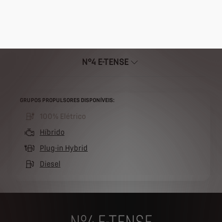
Serviços: Manutenção, Assistência em Viagem, Linha de
Apoio ao Condutor e Impostos
Menções legais
Avalie o seu veículo:
Está a pensar em trocar de
carro? Avalie o seu carro atual hoje mesmo
GRUPOS PROPULSORES DISPONÍVEIS:
100% Elétrico
(active )
Híbrido
Plug-in Hybrid
Diesel
N°4 E-TENSE