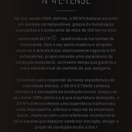
Na sua versão 100% elétrica, o DS Nº4 destaca-se como
um símbolo contemporâneo, graças às tecnologias
avançadas e à autonomia de mais de 450 km no ciclo
combinado WLTP
, redefinindo os horizontes da
O consumo de combustível declarado, as em
mobilidade. Com o seu estilo moderno e arrojado
encarna a Arte de Viajar eletricamente segundo a DS
Automobiles, proporcionando uma experiência de
condução excecional, ao mesmo tempo que garante o
mais elevado nível de conforto da sua categoria.
Concebido para responder às novas expectativas da
mobilidade elétrica, o DS N°4 E-TENSE combina
eficiência e sensações de condução únicas. Graças ao
seu motor 100% elétrico e à sua arquitetura otimizada, o
DS N°4 Elétrico oferece uma experiência harmoniosa
onde desempenho, silêncio e requinte se encontram.
Assim, impõe-se como uma referência incontornável
para aqueles que desejam combinar inovação, design e
prazer de condução no dia a dia.l