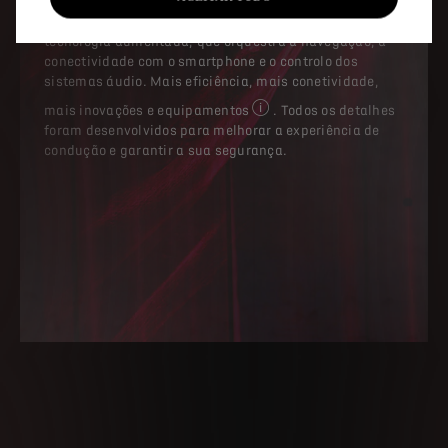
tecnologia aumentada, que orquestra a navegação, a
conectividade com o smartphone e o controlo dos
sistemas áudio. Mais eficiência, mais conetividade,
mais inovações e equipamentos
. Todos os detalhes
Alguns equipamentos estão dis
foram desenvolvidos para melhorar a experiência de
condução e garantir a sua segurança.