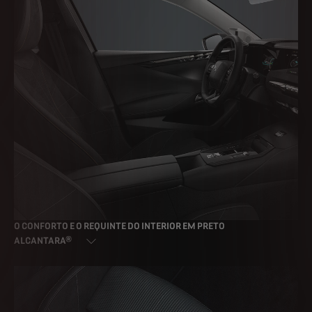
CONTINUAR SEM ACEITAR →
VALORIZAMOS A TUA
PRIVACIDADE
Utilizamos cookies e/ou outras ferramentas de monitorização (as
“Ferramentas”) para garantir que lhe proporcionamos a melhor experiência
no nosso website. Estas permitem-nos fornecer-lhe funcionalidades
O CONFORTO E O REQUINTE DO INTERIOR EM PRETO
essenciais, tais como segurança, gestão de rede e acessibilidade. As
ALCANTARA®
Ferramentas melhoram a usabilidade e o desempenho através de várias
funcionalidades, tais como o reconhecimento de idiomas e os resultados de
pesquisa, melhorando assim o que lhe oferecemos. O nosso website pode
também utilizar Ferramentas de terceiros para enviar publicidade mais
relevante para si. Algumas Ferramentas podem ser processadas por
terceiros localizados em países fora do Espaço Económico Europeu (EEE)
que possam ainda não ter uma decisão de adequação das autoridades