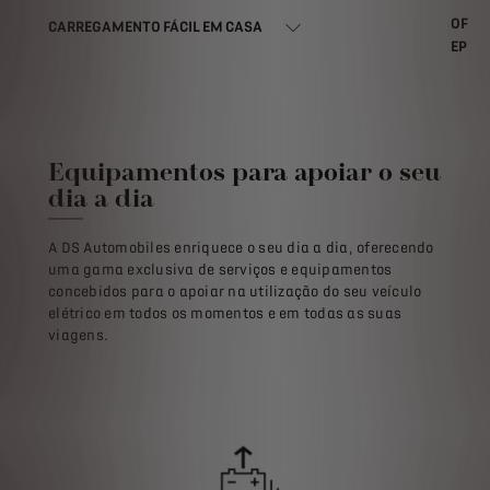
EPRO
Equipamentos para apoiar o seu
dia a dia
A DS Automobiles enriquece o seu dia a dia, oferecendo
uma gama exclusiva de serviços e equipamentos
concebidos para o apoiar na utilização do seu veículo
elétrico em todos os momentos e em todas as suas
viagens.