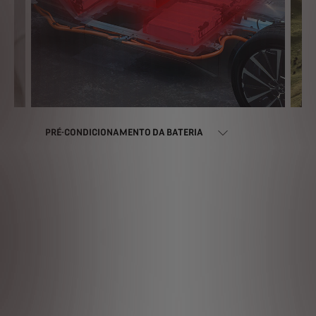
EV
PRÉ-CONDICIONAMENTO DA BATERIA
PE
 o
ra
ha,