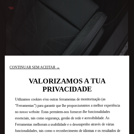
europeias de proteção de dados relevantes. Neste caso, a transferência
baseia-se no seu consentimento (Art. 49.1a do RGPD).
Se desejar saber mais sobre as ferramentas que utilizamos e como geri-las,
pode aceder à nossa
Política de Cookies
ou clicar no botão «Gerir as
minhas definições».
Política de Privacidade
MAIS DISTINÇÃO
GERIR AS MINHAS CONFIGURAÇÕES
ACEITAR TUDO