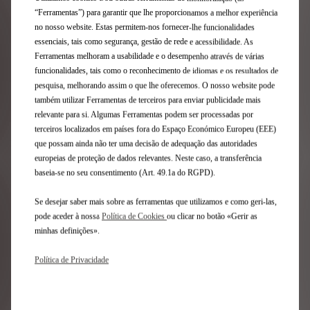
A eficiência do sistema de travagem depende do seu
“Ferramentas”) para garantir que lhe proporcionamos a melhor experiência
estado e depende de vários componentes: pastilhas de
no nosso website. Estas permitem-nos fornecer-lhe funcionalidades
travão, discos, pastilhas e tambores de travão. Para um
essenciais, tais como segurança, gestão de rede e acessibilidade. As
funcionamento adequado, é imperativo:
Ferramentas melhoram a usabilidade e o desempenho através de várias
funcionalidades, tais como o reconhecimento de idiomas e os resultados de
pesquisa, melhorando assim o que lhe oferecemos. O nosso website pode
Verificar o estado das suas pastilhas
também utilizar Ferramentas de terceiros para enviar publicidade mais
(aproximadamente a cada 10.000 km).
Mandar substituir as pastilhas quando a
relevante para si. Algumas Ferramentas podem ser processadas por
espessura atingir 2 mm.
terceiros localizados em países fora do Espaço Económico Europeu (EEE)
Mandar verificar sempre que as pastilhas de
que possam ainda não ter uma decisão de adequação das autoridades
travão são substituídas, a fim de verificar se
europeias de proteção de dados relevantes. Neste caso, a transferência
a sua espessura está de acordo com as
baseia-se no seu consentimento (Art. 49.1a do RGPD).
diretrizes do fabricante
Se desejar saber mais sobre as ferramentas que utilizamos e como geri-las,
Mandar verificar regularmente os tambores
pode aceder à nossa
Política de Cookies
ou clicar no botão «Gerir as
de travão (aprox. a cada 20.000 km). As
peças devem ser substituídas quando a
minhas definições».
espessura das sapatas de travão for inferior a
1,5 mm.
Política de Privacidade
Mandar substituir o líquido dos travões pelo
menos uma vez de dois em dois anos, ou a
cada 40.000 ou 60.000 km, dependendo da