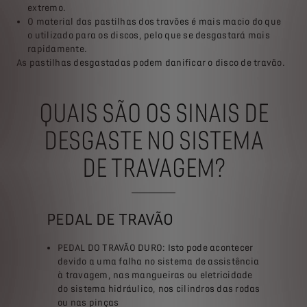
extremo.
tra
O material das pastilhas dos travões é mais macio do que
o utilizado para os discos, pelo que se desgastará mais
de
rapidamente.
 o
As pastilhas desgastadas podem danificar o disco de travão.
QUAIS SÃO OS SINAIS DE
DESGASTE NO SISTEMA
DE TRAVAGEM?
PEDAL DE TRAVÃO
PEDAL DO TRAVÃO DURO: Isto pode acontecer
devido a uma falha no sistema de assistência
à travagem, nas mangueiras ou eletricidade
do sistema hidráulico, nos cilindros das rodas
ou nas pinças