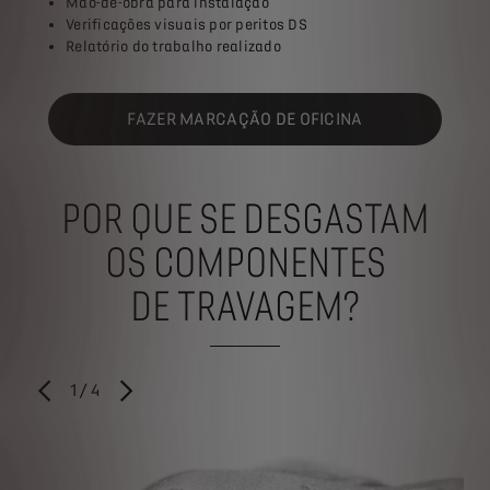
Mão-de-obra para instalação
Verificações visuais por peritos DS
Relatório do trabalho realizado
FAZER MARCAÇÃO DE OFICINA
POR QUE SE DESGASTAM
OS COMPONENTES
DE TRAVAGEM?​
1
/
4
ANTERIOR
PRÓXIMO