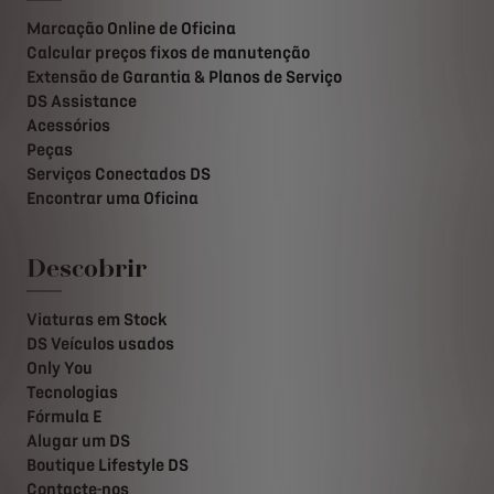
Marcação Online de Oficina
Calcular preços fixos de manutenção
Extensão de Garantia & Planos de Serviço
DS Assistance
Acessórios
Peças
Serviços Conectados DS
Encontrar uma Oficina
Descobrir
Viaturas em Stock
DS Veículos usados
Only You
Tecnologias
Fórmula E
Alugar um DS
Boutique Lifestyle DS
Contacte-nos