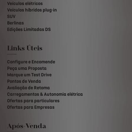
Veículos elétricos
Veículos híbridos plug-in
SUV
Berlinas
Edições Limitadas DS
Links Úteis
Configure e Encomende
Peça uma Proposta
Marque um Test Drive
Pontos de Venda
Avaliação de Retoma
Carregamentos & Autonomia elétrica
Ofertas para particulares
Ofertas para Empresas
Após-Venda