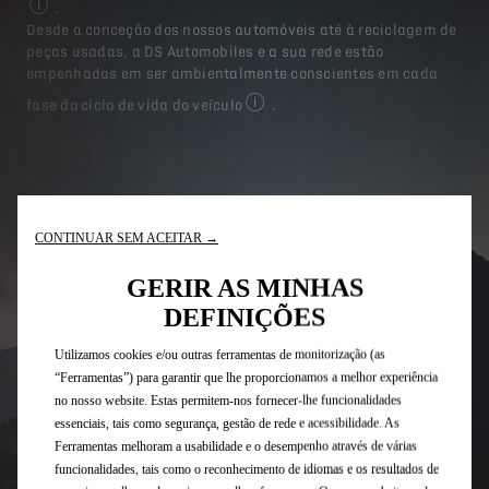
.
Para mais informação, visite o site www.stellantis.com
Desde a conceção dos nossos automóveis até à reciclagem de
peças usadas, a DS Automobiles e a sua rede estão
empenhadas em ser ambientalmente conscientes em cada
fase do ciclo de vida do veículo
.
Para mais informação, visite o sit
CONTINUAR SEM ACEITAR →
GERIR AS MINHAS
DEFINIÇÕES
Utilizamos cookies e/ou outras ferramentas de monitorização (as
“Ferramentas”) para garantir que lhe proporcionamos a melhor experiência
no nosso website. Estas permitem-nos fornecer-lhe funcionalidades
essenciais, tais como segurança, gestão de rede e acessibilidade. As
Ferramentas melhoram a usabilidade e o desempenho através de várias
funcionalidades, tais como o reconhecimento de idiomas e os resultados de