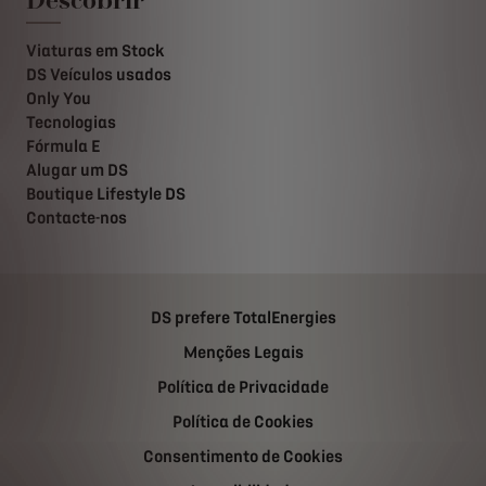
Viaturas em Stock
DS Veículos usados
Only You
Tecnologias
Fórmula E
Alugar um DS
Boutique Lifestyle DS
Contacte-nos
DS prefere TotalEnergies
Menções Legais
Política de Privacidade
Política de Cookies
Consentimento de Cookies