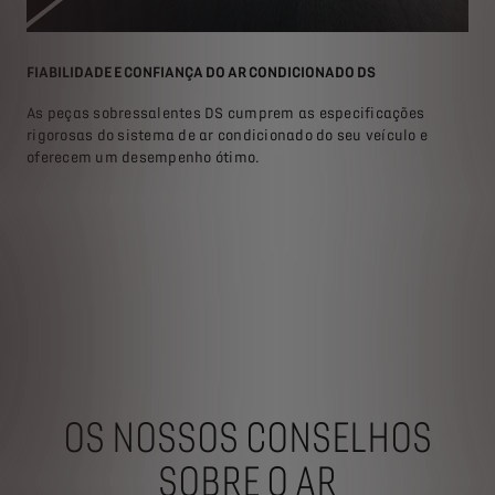
S?
FIABILIDADE E CONFIANÇA DO AR CONDICIONADO DS
COM
As peças sobressalentes DS cumprem as especificações
rigorosas do sistema de ar condicionado do seu veículo e
D
oferecem um desempenho ótimo.
c
a
A
:
u
ode
p
l
O
M
M
e
OS NOSSOS CONSELHOS
SOBRE O AR