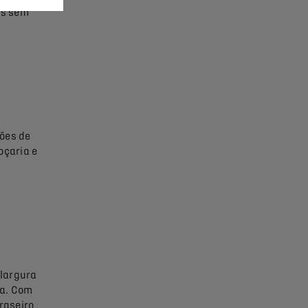
as sem
ões de
oçaria e
largura
ra. Com
raseiro