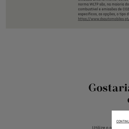
norma
WLTP
são,
na
maioria
do
combustível
e
emissões
de
CO
específicos,
as
opções,
o
tipo
d
https://www.dsautomobiles.pt/
Gostari
CONTINU
Utilize o nosso c