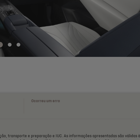
Ocorreu um erro
ção,
transporte
e
preparação
e
IUC.
As
informações
apresentadas
são
válidas