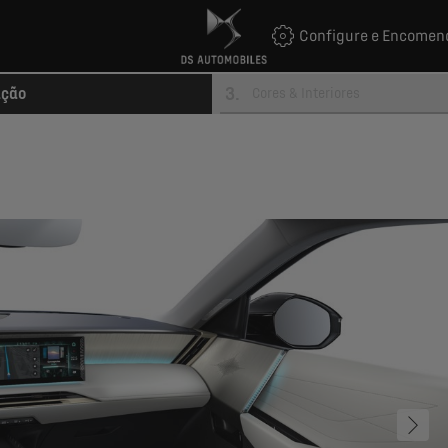
Configure e Encomen
3
.
ação
Cores & Interiores