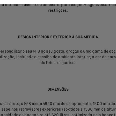
ita harmonia com o seu ambiente para longas viagens eléctric
restrições.
DESIGN INTERIOR E EXTERIOR À SUA MEDIDA
personalizar o seu N°8 ao seu gosto, graças a uma gama de opç
lização, incluindo a escolha do ambiente interior, a cor da carr
do teto e as jantes.
DIMENSÕES
eu conforto, o N°8 mede 4820 mm de comprimento, 1900 mm de 
 espelhos retrovisores exteriores rebatidos e 1580 mm de altu
pacidade de bagageira até 620 litros, optimizada pelo banco t