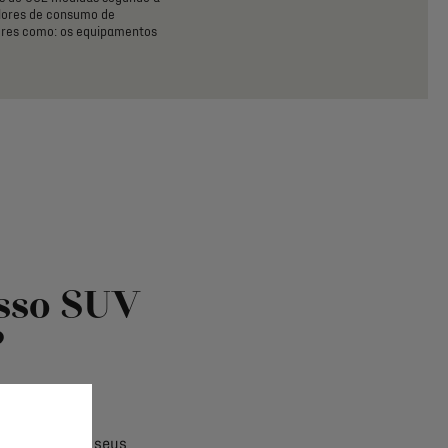
lores
de
consumo
de
ores
como:
os
equipamentos
8
osso SUV
?
acordo com os seus