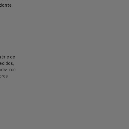
dante,
érie de
ecidos,
nds-free
ores