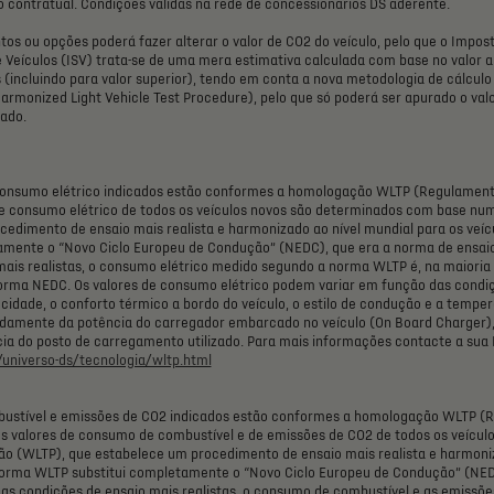
o
contratual.
Condições
válidas
na
rede
de
concessionários
DS
aderente.
tos
ou
opções
poderá
fazer
alterar
o
valor
de
CO2
do
veículo,
pelo
que
o
Impos
e
Veículos
(ISV)
trata-se
de
uma
mera
estimativa
calculada
com
base
no
valor
a
s
(incluindo
para
valor
superior),
tendo
em
conta
a
nova
metodologia
de
cálculo
armonized
Light
Vehicle
Test
Procedure),
pelo
que
só
poderá
ser
apurado
o
val
ado.
onsumo
elétrico
indicados
estão
conformes
a
homologação
WLTP
(Regulamen
e
consumo
elétrico
de
todos
os
veículos
novos
são
determinados
com
base
nu
ocedimento
de
ensaio
mais
realista
e
harmonizado
ao
nível
mundial
para
os
veíc
amente
o
“Novo
Ciclo
Europeu
de
Condução”
(NEDC),
que
era
a
norma
de
ensai
mais
realistas,
o
consumo
elétrico
medido
segundo
a
norma
WLTP
é,
na
maioria
orma
NEDC.
Os
valores
de
consumo
elétrico
podem
variar
em
função
das
condi
ocidade,
o
conforto
térmico
a
bordo
do
veículo,
o
estilo
de
condução
e
a
temper
damente
da
potência
do
carregador
embarcado
no
veículo
(On
Board
Charger)
ia
do
posto
de
carregamento
utilizado.
Para
mais
informações
contacte
a
sua
universo-ds/tecnologia/wltp.html
ustível
e
emissões
de
CO2
indicados
estão
conformes
a
homologação
WLTP
(
s
valores
de
consumo
de
combustível
e
de
emissões
de
CO2
de
todos
os
veícul
ão
(WLTP),
que
estabelece
um
procedimento
de
ensaio
mais
realista
e
harmoni
orma
WLTP
substitui
completamente
o
“Novo
Ciclo
Europeu
de
Condução”
(NED
as
condições
de
ensaio
mais
realistas,
o
consumo
de
combustível
e
as
emissõe