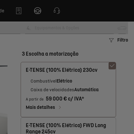
de
4
.
Equipamentos & Opções
Filtro
3 Escolha a motorização
E-TENSE (100% Elétrico) 230cv
Combustível
Elétrico
Caixa de velocidades
Automática
59 000 € c/ IVA*
A partir de
Mais detalhes
E-TENSE (100% Elétrico) FWD Long
Range 245cv