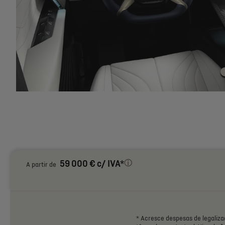
59 000 € c/ IVA*
A partir de
*
Acresce
despesas
de
legaliza