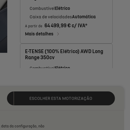
Combustível
Elétrico
Caixa de velocidades
Automática
64 499,99 € c/ IVA*
A partir de
Mais detalhes
E-TENSE (100% Elétrico) AWD Long
Range 350cv
Combustível
Elétrico
Caixa de velocidades
Automática
75 599,99 € c/ IVA*
A partir de
Mais detalhes
ESCOLHER ESTA MOTORIZAÇÃO
à
data
da
configuração,
não