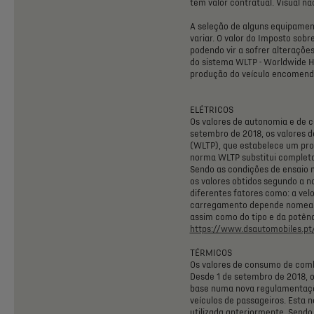
têm
valor
contratual.
Visual
nã
A
seleção
de
alguns
equipamen
variar.
O
valor
do
Imposto
sobr
podendo
vir
a
sofrer
alteraçõe
do
sistema
WLTP
-
Worldwide
H
produção
do
veículo
encomend
ELÉTRICOS
Os
valores
de
autonomia
e
de
c
setembro
de
2018,
os
valores
d
(WLTP),
que
estabelece
um
pr
norma
WLTP
substitui
complet
Sendo
as
condições
de
ensaio
os
valores
obtidos
segundo
a
n
diferentes
fatores
como:
a
vel
carregamento
depende
nomea
assim
como
do
tipo
e
da
potênc
https://www.dsautomobiles.pt/
TÉRMICOS
Os
valores
de
consumo
de
comb
Desde
1
de
setembro
de
2018,
o
base
numa
nova
regulamentaç
veículos
de
passageiros.
Esta
n
utilizada
anteriormente.
Sendo