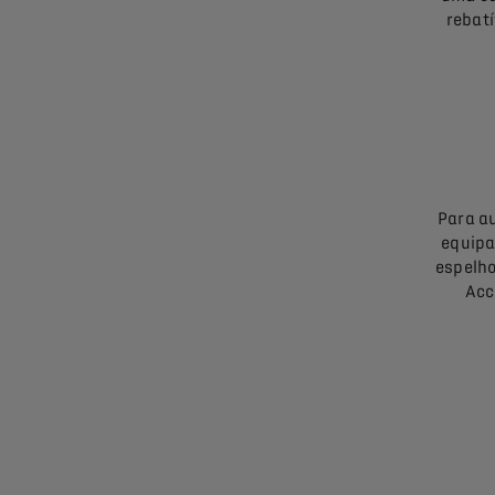
rebat
Para a
equipa
espelho
Acc