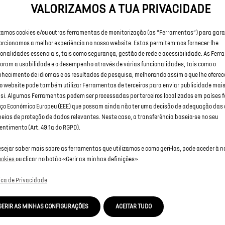
VALORIZAMOS A TUA PRIVACIDADE
ecessidades: níveis de acabamento, motorizações, equipament
izamos cookies e/ou outras ferramentas de monitorização (as “Ferramentas”) para garan
orcionamos a melhor experiência no nosso website. Estas permitem-nos fornecer-lhe
ionalidades essenciais, tais como segurança, gestão de rede e acessibilidade. As Fer
ACABAMENTOS DISPONÍVEIS
oram a usabilidade e o desempenho através de várias funcionalidades, tais como o
nhecimento de idiomas e os resultados de pesquisa, melhorando assim o que lhe ofere
o website pode também utilizar Ferramentas de terceiros para enviar publicidade mais
berlina compacta está disponível em várias versões: PALLAS, É
 si. Algumas Ferramentas podem ser processadas por terceiros localizados em países f
ERNE. Todos estes acabamentos incluem uma gama de equipa
ço Económico Europeu (EEE) que possam ainda não ter uma decisão de adequação das
sórios de vanguarda para responder a todas as suas necessid
peias de proteção de dados relevantes. Neste caso, a transferência baseia-se no seu
entimento (Art. 49.1a do RGPD).
esejar saber mais sobre as ferramentas que utilizamos e como geri-las, pode aceder à 
ookies
ou clicar no botão «Gerir as minhas definições».
DIFERENTES OPÇÕES DE UNIDADES DE POTÊNCIA POSSÍVEIS
tica de Privacidade
endo do nível de acabamento selecionado, o seu N°8 está dis
a escolha de motores 100% eléctricos: 230 cv com tração às 
GERIR AS MINHAS CONFIGURAÇÕES
ACEITAR TUDO
ras, Long Range 245 cv com tração às 2 rodas dianteiras e Lo
cv com tração às 4 rodas. Desfrute de um desempenho dinâmi