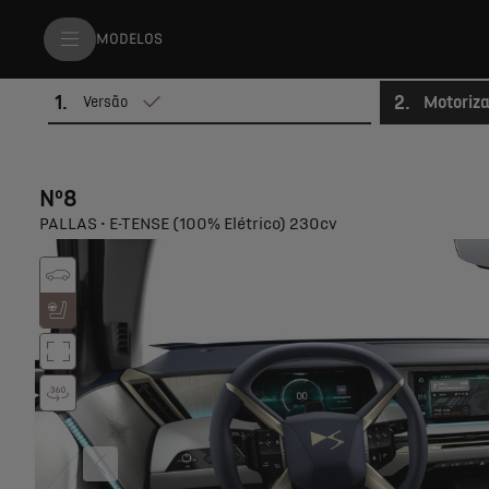
MODELOS
1
.
2
.
Motoriz
Versão
Nº8
PALLAS • E-TENSE (100% Elétrico) 230cv