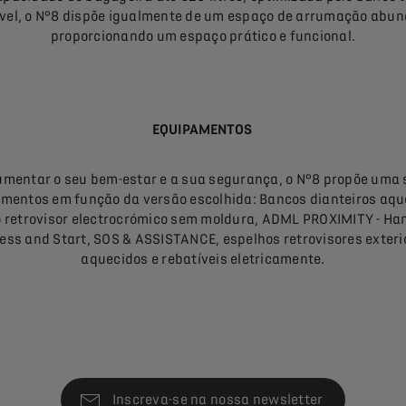
ível, o N°8 dispõe igualmente de um espaço de arrumação abun
proporcionando um espaço prático e funcional.
EQUIPAMENTOS
umentar o seu bem-estar e a sua segurança, o N°8 propõe uma s
mentos em função da versão escolhida: Bancos dianteiros aqu
 retrovisor electrocrómico sem moldura, ADML PROXIMITY - Ha
ess and Start, SOS & ASSISTANCE, espelhos retrovisores exteri
aquecidos e rebatíveis eletricamente.
Inscreva-se na nossa newsletter