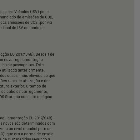
to
sobre
Veículos
(ISV)
pode
nunciado
de
emissões
de
CO2,
das
emissões
de
CO2
(por
via
or
final
de
ISV
aquando
da
tação
EU
2017/948).
Desde
1
de
ma
nova
regulamentação
ulos
de
passageiros.
Esta
o
utilizada
anteriormente.
dos
casos,
mais
elevado
do
que
ções
reais
de
utilização
e
de
atura
exterior.
O
tempo
de
,
do
cabo
de
carregamento,
DS
Store
ou
consulte
a
página
Regulamentação
EU
2017/948).
os
novos
são
determinadas
com
zado
ao
nível
mundial
para
os
C),
que
era
a
norma
de
ensaio
s
de
CO2
medidas
segundo
a