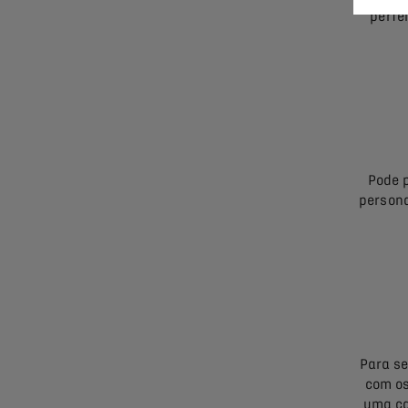
perfe
Pode 
persona
Para s
com os
uma ca