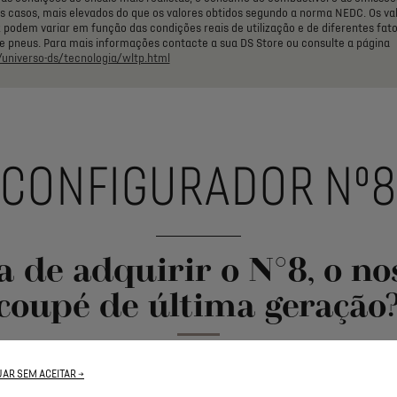
s
casos,
mais
elevados
do
que
os
valores
obtidos
segundo
a
norma
NEDC.
Os
va
2
podem
variar
em
função
das
condições
reais
de
utilização
e
de
diferentes
fat
e
pneus.
Para
mais
informações
contacte
a
sua
DS
Store
ou
consulte
a
página
universo-ds/tecnologia/wltp.html
CONFIGURADOR Nº
a de adquirir o N°8, o n
coupé de última geração
AR SEM ACEITAR →
onfigurador para personalizar o seu novo SUV 100% elétrico de 