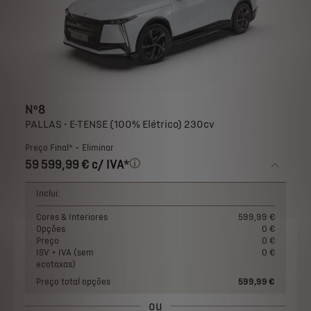
Nº8
PALLAS • E-TENSE (100% Elétrico) 230cv
Preço Final*
Eliminar
59 599,99 € c/ IVA*
Inclui:
Cores & Interiores
599,99 €
Opções
0 €
Preço
0 €
ISV + IVA (sem
0 €
ecotaxas)
Preço total opções
599,99 €
ou