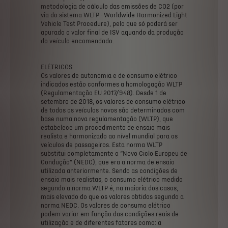
metodologia
de
cálculo
das
emissões
de
CO2
(por
via
do
sistema
WLTP
-
Worldwide
Harmonized
Light
Vehicle
Test
Procedure),
pelo
que
só
poderá
ser
apurado
o
valor
final
de
ISV
aquando
da
produção
do
veículo
encomendado.
ELÉTRICOS
Os
valores
de
autonomia
e
de
consumo
elétrico
indicados
estão
conformes
a
homologação
WLTP
(Regulamentação
EU
2017/948).
Desde
1
de
setembro
de
2018,
os
valores
de
consumo
elétrico
de
todos
os
veículos
novos
são
determinados
com
base
numa
nova
regulamentação
(WLTP),
que
estabelece
um
procedimento
de
ensaio
mais
realista
e
harmonizado
ao
nível
mundial
para
os
veículos
de
passageiros.
Esta
norma
WLTP
substitui
completamente
o
“Novo
Ciclo
Europeu
de
Condução”
(NEDC),
que
era
a
norma
de
ensaio
utilizada
anteriormente.
Sendo
as
condições
de
ensaio
mais
realistas,
o
consumo
elétrico
medido
segundo
a
norma
WLTP
é,
na
maioria
dos
casos,
mais
elevado
do
que
os
valores
obtidos
segundo
a
norma
NEDC.
Os
valores
de
consumo
elétrico
podem
variar
em
função
das
condições
reais
de
utilização
e
de
diferentes
fatores
como:
a