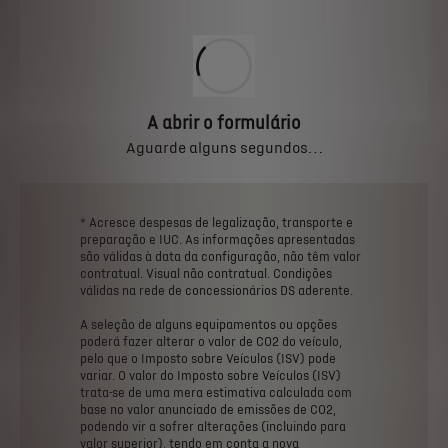
A abrir o formulário
Aguarde alguns segundos…
*
Acresce
despesas
de
legalização,
transporte
e
preparação
e
IUC.
As
informações
apresentadas
são
válidas
à
data
da
configuração,
não
têm
valor
contratual.
Visual
não
contratual.
Condições
válidas
na
rede
de
concessionários
DS
aderente.
A
seleção
de
alguns
equipamentos
ou
opções
poderá
fazer
alterar
o
valor
de
CO2
do
veículo,
pelo
que
o
Imposto
sobre
Veículos
(ISV)
pode
variar.
O
valor
do
Imposto
sobre
Veículos
(ISV)
trata-se
de
uma
mera
estimativa
calculada
com
base
no
valor
anunciado
de
emissões
de
CO2,
podendo
vir
a
sofrer
alterações
(incluindo
para
valor
superior),
tendo
em
conta
a
nova