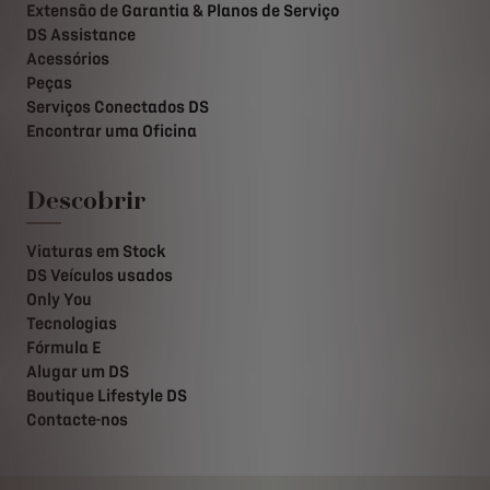
Extensão de Garantia & Planos de Serviço
DS Assistance
Acessórios
Peças
Serviços Conectados DS
Encontrar uma Oficina
Descobrir
Viaturas em Stock
DS Veículos usados
Only You
Tecnologias
Fórmula E
Alugar um DS
Boutique Lifestyle DS
Contacte-nos