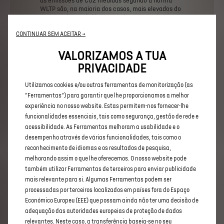
as
emissões
de
CO2
medidas
segundo
a
norma
WLTP
são,
na
maioria
dos
casos,
mais
elevados
do
que
os
valores
obtidos
segundo
a
norma
NEDC.
Os
valores
de
consumo
de
combustível
e
emissões
de
CONTINUAR SEM ACEITAR →
CO2
podem
variar
em
função
das
condições
reais
de
utilização
e
de
diferentes
fatores
como:
os
equipamentos
específicos,
as
opções,
o
tipo
de
VALORIZAMOS A TUA
pneus.
Para
mais
informações
contacte
a
sua
DS
PRIVACIDADE
Store
ou
consulte
a
página
https://www.dsautomobiles.pt/universo-
Utilizamos cookies e/ou outras ferramentas de monitorização (as
ds/tecnologia/wltp.html
“Ferramentas”) para garantir que lhe proporcionamos a melhor
experiência no nosso website. Estas permitem-nos fornecer-lhe
funcionalidades essenciais, tais como segurança, gestão de rede e
CONFIGURADOR Nº8
acessibilidade. As Ferramentas melhoram a usabilidade e o
desempenho através de várias funcionalidades, tais como o
reconhecimento de idiomas e os resultados de pesquisa,
Gostaria de adquirir o N°8, o
melhorando assim o que lhe oferecemos. O nosso website pode
nosso SUV coupé de última
também utilizar Ferramentas de terceiros para enviar publicidade
geração?
mais relevante para si. Algumas Ferramentas podem ser
processadas por terceiros localizados em países fora do Espaço
Económico Europeu (EEE) que possam ainda não ter uma decisão de
adequação das autoridades europeias de proteção de dados
Utilize o nosso configurador para personalizar o seu
relevantes. Neste caso, a transferência baseia-se no seu
novo SUV 100% elétrico de acordo com os seus desejos e