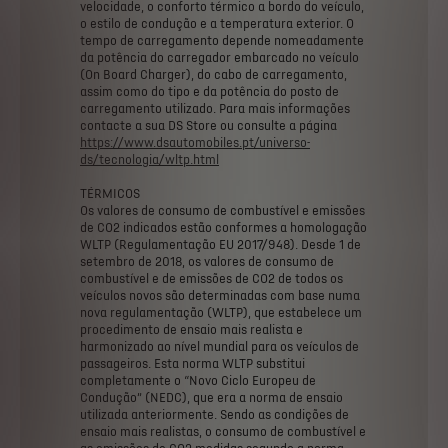
velocidade,
o
conforto
térmico
a
bordo
do
veículo,
o
estilo
de
condução
e
a
temperatura
exterior.
O
tempo
de
carregamento
depende
nomeadamente
da
potência
do
carregador
embarcado
no
veículo
(On
Board
Charger),
do
cabo
de
carregamento,
assim
como
do
tipo
e
da
potência
do
posto
de
carregamento
utilizado.
Para
mais
informações
contacte
a
sua
DS
Store
ou
consulte
a
página
https://www.dsautomobiles.pt/universo-
ds/tecnologia/wltp.html
TÉRMICOS
Os
valores
de
consumo
de
combustível
e
emissões
de
CO2
indicados
estão
conformes
a
homologação
WLTP
(Regulamentação
EU
2017/948).
Desde
1
de
setembro
de
2018,
os
valores
de
consumo
de
combustível
e
de
emissões
de
CO2
de
todos
os
veículos
novos
são
determinadas
com
base
numa
nova
regulamentação
(WLTP),
que
estabelece
um
procedimento
de
ensaio
mais
realista
e
harmonizado
ao
nível
mundial
para
os
veículos
de
passageiros.
Esta
norma
WLTP
substitui
completamente
o
“Novo
Ciclo
Europeu
de
Condução”
(NEDC),
que
era
a
norma
de
ensaio
utilizada
anteriormente.
Sendo
as
condições
de
ensaio
mais
realistas,
o
consumo
de
combustível
e