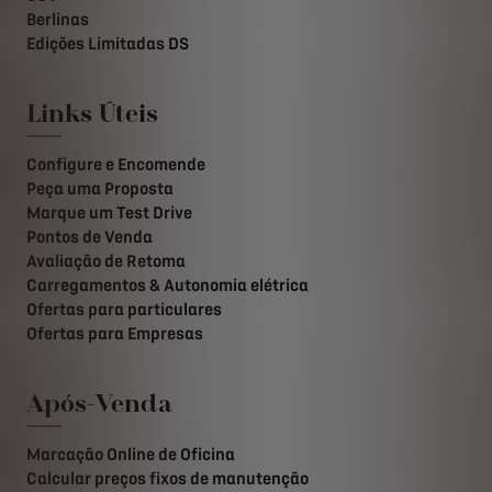
Berlinas
Edições Limitadas DS
Links Úteis
Configure e Encomende
Peça uma Proposta
Marque um Test Drive
Pontos de Venda
Avaliação de Retoma
Carregamentos & Autonomia elétrica
Ofertas para particulares
Ofertas para Empresas
Após-Venda
Marcação Online de Oficina
Calcular preços fixos de manutenção