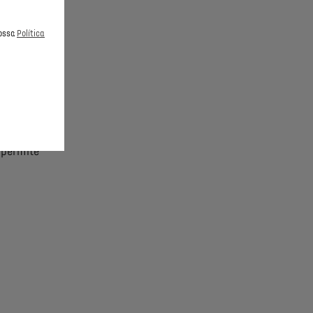
nossa
Política
são
ga,
ona a
 permite