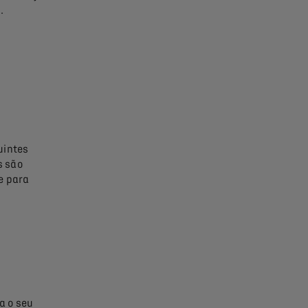
.
uintes
s são
e para
a o seu