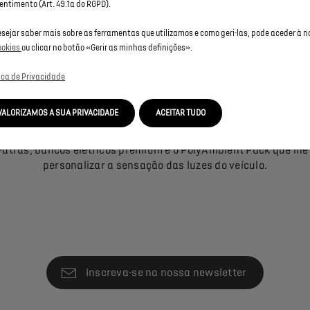
entimento (Art. 49.1a do RGPD).
esejar saber mais sobre as ferramentas que utilizamos e como geri-las, pode aceder à 
ookies
ou clicar no botão «Gerir as minhas definições».
EQUIPAMENTOS DS 9
tica de Privacidade
DS 9 tem uma vasta gama de equipamentos dependendo da ver
VALORIZAMOS A SUA PRIVACIDADE
ACEITAR TUDO
colhida: O relógio B.R.M R180 que surge quando o automóvel li
ovisores exteriores elétricos, com memória para quando seleci
atrás, bancos elétricos premium e o PolyAmbient Pack que lhe
personalizar a sensação das luzes do veículo.
Inscreva-se na nossa newsletter