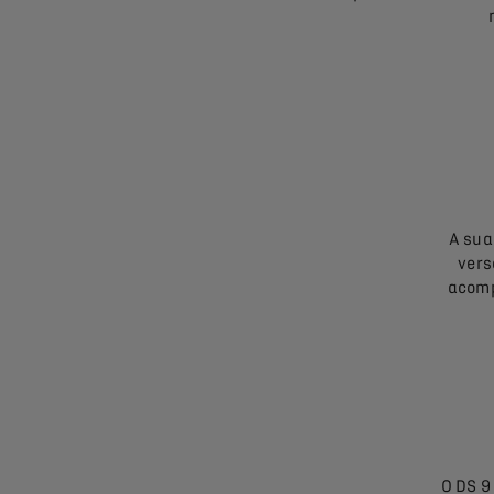
A sua
vers
acomp
O DS 9