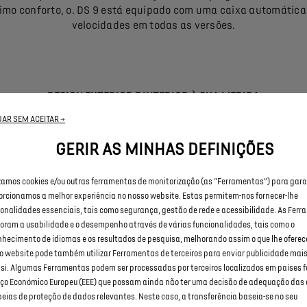
mo conforto, o. DS 9 está equipado com uma caixa automática
velocidades em todas as versões.
DESIGN EXTERIOR E INTERIOR À SUA MEDIDA
AR SEM ACEITAR →
 DS 9 pode ser personalizado graças a uma vasta gama de opç
GERIR AS MINHAS DEFINIÇÕES
ersonalização: escolha os interiores, cor da carroçaria ou jante
izamos cookies e/ou outras ferramentas de monitorização (as “Ferramentas”) para garan
orcionamos a melhor experiência no nosso website. Estas permitem-nos fornecer-lhe
ionalidades essenciais, tais como segurança, gestão de rede e acessibilidade. As Fer
DIMENSÕES DO DS 9
oram a usabilidade e o desempenho através de várias funcionalidades, tais como o
nhecimento de idiomas e os resultados de pesquisa, melhorando assim o que lhe ofere
o website pode também utilizar Ferramentas de terceiros para enviar publicidade mais
seu DS 9 tem 4934 mm de comprimento, 1932 mm de largura com
 si. Algumas Ferramentas podem ser processadas por terceiros localizados em países f
ovisores rebatidos e 1460 mm de altura. Para o seu conforto ext
ço Económico Europeu (EEE) que possam ainda não ter uma decisão de adequação das
a na sua versão híbrida plug-in dispõe de uma generosa bagage
peias de proteção de dados relevantes. Neste caso, a transferência baseia-se no seu
510 litros.