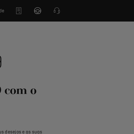
de
9
9 com o
us desejos e as suas