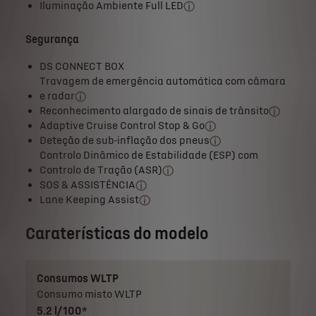
Iluminação Ambiente Full LED
Segurança
DS CONNECT BOX
Travagem de emergência automática com câmara
e radar
Reconhecimento alargado de sinais de trânsito
Adaptive Cruise Control Stop & Go
Deteção de sub-inflação dos pneus
Controlo Dinâmico de Estabilidade (ESP) com
Controlo de Tração (ASR)
SOS & ASSISTÊNCIA
Lane Keeping Assist
Caraterísticas do modelo
Consumos WLTP
Consumo misto WLTP
5.2 l/100*