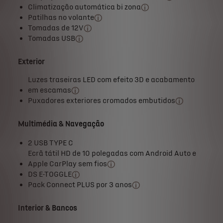
Climatização automática bi zona
Patilhas no volante
Tomadas de 12V
Tomadas USB
Exterior
Luzes traseiras LED com efeito 3D e acabamento
em escamas
Puxadores exteriores cromados embutidos
Multimédia & Navegação
2 USB TYPE C
Ecrã tátil HD de 10 polegadas com Android Auto e
Apple CarPlay sem fios
DS E-TOGGLE
Pack Connect PLUS por 3 anos
Interior & Bancos