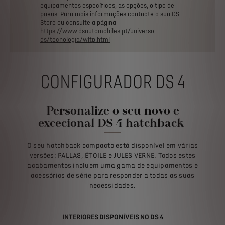
equipamentos
específicos,
as
opções,
o
tipo
de
pneus.
Para
mais
informações
contacte
a
sua
DS
Store
ou
consulte
a
página
https://www.dsautomobiles.pt/universo-
ds/tecnologia/wltp.html
CONFIGURADOR DS 4
Personalize o seu novo e
excecional DS 4 hatchback
O seu hatchback compacto está disponível em várias
versões: PALLAS, ÉTOILE e JULES VERNE. Todos estes
acabamentos incluem uma gama de equipamentos e
acessórios de série para responder a todas as suas
necessidades.
INTERIORES DISPONÍVEIS NO DS 4