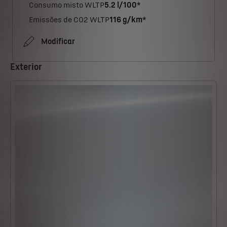
Consumo misto WLTP
5.2 l/100*
Emissões de CO2 WLTP
116 g/km*
Modificar
Exterior