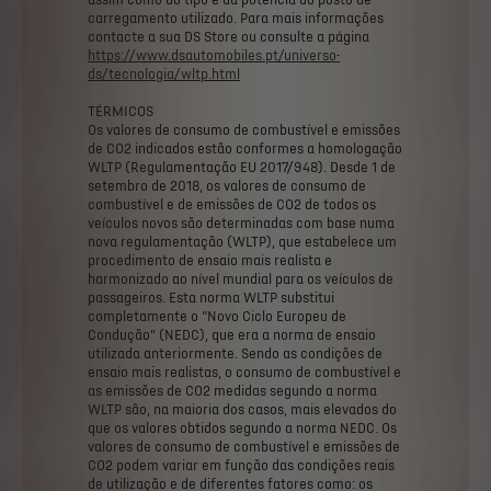
assim
como
do
tipo
e
da
potência
do
posto
de
carregamento
utilizado.
Para
mais
informações
contacte
a
sua
DS
Store
ou
consulte
a
página
https://www.dsautomobiles.pt/universo-
ds/tecnologia/wltp.html
TÉRMICOS
Os
valores
de
consumo
de
combustível
e
emissões
de
CO2
indicados
estão
conformes
a
homologação
WLTP
(Regulamentação
EU
2017/948).
Desde
1
de
setembro
de
2018,
os
valores
de
consumo
de
combustível
e
de
emissões
de
CO2
de
todos
os
veículos
novos
são
determinadas
com
base
numa
nova
regulamentação
(WLTP),
que
estabelece
um
procedimento
de
ensaio
mais
realista
e
harmonizado
ao
nível
mundial
para
os
veículos
de
passageiros.
Esta
norma
WLTP
substitui
completamente
o
“Novo
Ciclo
Europeu
de
Condução”
(NEDC),
que
era
a
norma
de
ensaio
utilizada
anteriormente.
Sendo
as
condições
de
ensaio
mais
realistas,
o
consumo
de
combustível
e
as
emissões
de
CO2
medidas
segundo
a
norma
WLTP
são,
na
maioria
dos
casos,
mais
elevados
do
que
os
valores
obtidos
segundo
a
norma
NEDC.
Os
valores
de
consumo
de
combustível
e
emissões
de
CO2
podem
variar
em
função
das
condições
reais
de
utilização
e
de
diferentes
fatores
como:
os