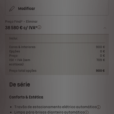
Modificar
Preço Final*
Eliminar
38 580 € c/ IVA*
Inclui:
Cores & Interiores
900 €
Opções
0 €
Preço
0 €
ISV + IVA (sem
709 €
ecotaxas)
Preço total opções
900 €
De série
Conforto & Estética
Travão de estacionamento elétrico automático
Limpa pára-brisas dianteiro automático