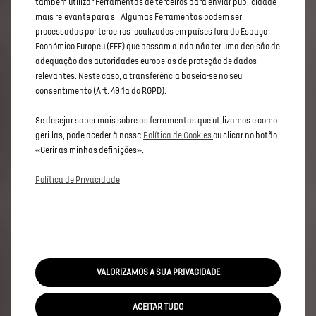
também utilizar Ferramentas de terceiros para enviar publicidade
Designação da alfândega
mais relevante para si. Algumas Ferramentas podem ser
VP-MHEV87034010900
processadas por terceiros localizados em países fora do Espaço
Económico Europeu (EEE) que possam ainda não ter uma decisão de
adequação das autoridades europeias de proteção de dados
relevantes. Neste caso, a transferência baseia-se no seu
consentimento (Art. 49.1a do RGPD).
*
Acresce
despesas
de
legalização,
transporte
e
preparação
e
IUC.
As
informações
apresentadas
são
válidas
à
data
da
configuração,
não
têm
valor
Se desejar saber mais sobre as ferramentas que utilizamos e como
contratual.
Visual
não
contratual.
Condições
geri-las, pode aceder à nossa
Política de Cookies
ou clicar no botão
válidas
na
rede
de
concessionários
DS
aderente.
«Gerir as minhas definições».
A
seleção
de
alguns
equipamentos
ou
opções
poderá
fazer
alterar
o
valor
de
CO2
do
veículo,
Política de Privacidade
pelo
que
o
Imposto
sobre
Veículos
(ISV)
pode
variar.
O
valor
do
Imposto
sobre
Veículos
(ISV)
trata-se
de
uma
mera
estimativa
calculada
com
base
no
valor
anunciado
de
emissões
de
CO2,
podendo
vir
a
sofrer
alterações
(incluindo
para
valor
superior),
tendo
em
conta
a
nova
metodologia
de
cálculo
das
emissões
de
CO2
(por
via
do
sistema
WLTP
-
Worldwide
Harmonized
Light
VALORIZAMOS A SUA PRIVACIDADE
Vehicle
Test
Procedure),
pelo
que
só
poderá
ser
apurado
o
valor
final
de
ISV
aquando
da
produção
ACEITAR TUDO
do
veículo
encomendado.