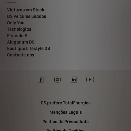
Viaturas em Stock
DS Veículos usados
Only You
Tecnologias
Fórmula E
Alugar um DS
Boutique Lifestyle DS
Contacte-nos
DS prefere TotalEnergies
Menções Legais
Política de Privacidade