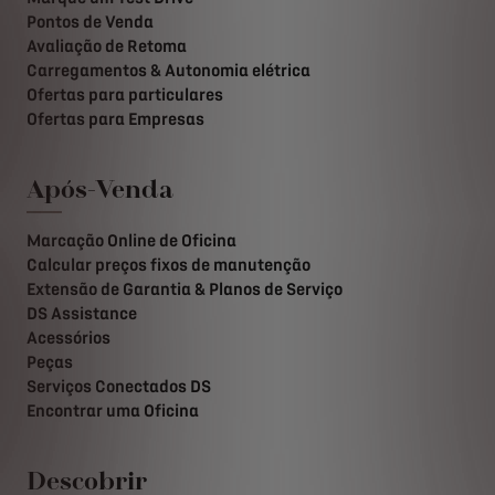
Pontos de Venda
Avaliação de Retoma
Carregamentos & Autonomia elétrica
Ofertas para particulares
Ofertas para Empresas
Após-Venda
Marcação Online de Oficina
Calcular preços fixos de manutenção
Extensão de Garantia & Planos de Serviço
DS Assistance
Acessórios
Peças
Serviços Conectados DS
Encontrar uma Oficina
Descobrir