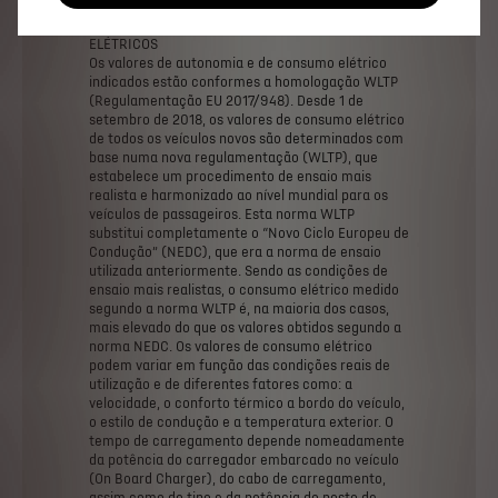
ELÉTRICOS
Os
valores
de
autonomia
e
de
consumo
elétrico
indicados
estão
conformes
a
homologação
WLTP
(Regulamentação
EU
2017/948).
Desde
1
de
setembro
de
2018,
os
valores
de
consumo
elétrico
de
todos
os
veículos
novos
são
determinados
com
base
numa
nova
regulamentação
(WLTP),
que
estabelece
um
procedimento
de
ensaio
mais
realista
e
harmonizado
ao
nível
mundial
para
os
veículos
de
passageiros.
Esta
norma
WLTP
substitui
completamente
o
“Novo
Ciclo
Europeu
de
Condução”
(NEDC),
que
era
a
norma
de
ensaio
utilizada
anteriormente.
Sendo
as
condições
de
ensaio
mais
realistas,
o
consumo
elétrico
medido
segundo
a
norma
WLTP
é,
na
maioria
dos
casos,
mais
elevado
do
que
os
valores
obtidos
segundo
a
norma
NEDC.
Os
valores
de
consumo
elétrico
podem
variar
em
função
das
condições
reais
de
utilização
e
de
diferentes
fatores
como:
a
velocidade,
o
conforto
térmico
a
bordo
do
veículo,
o
estilo
de
condução
e
a
temperatura
exterior.
O
tempo
de
carregamento
depende
nomeadamente
da
potência
do
carregador
embarcado
no
veículo
(On
Board
Charger),
do
cabo
de
carregamento,