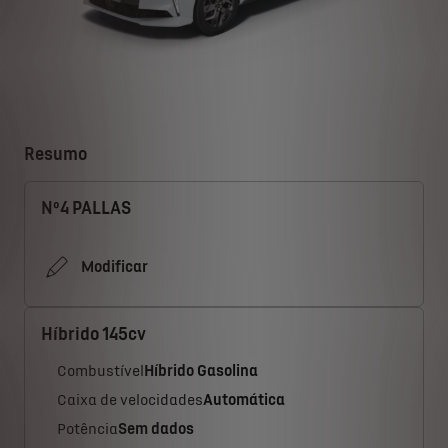
Resumo
Nº4 PALLAS
Modificar
Híbrido 145cv
Combustível
Híbrido Gasolina
Caixa de velocidades
Automática
Potência
Sem dados