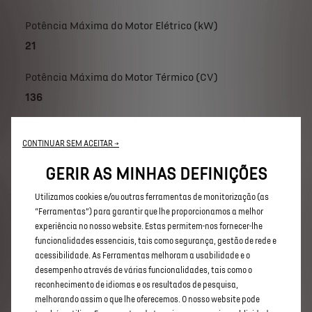
Potência Máxima do Motor Elétrico (kW)
21
Potência Máxima do Motor Térmico (CV)
136
Potência Máx Combinada (térmica e elétrica) (CV)
CONTINUAR SEM ACEITAR →
145
GERIR AS MINHAS DEFINIÇÕES
Potência Máxima do Motor Elétrico (CV)
Utilizamos cookies e/ou outras ferramentas de monitorização (as
28
“Ferramentas”) para garantir que lhe proporcionamos a melhor
experiência no nosso website. Estas permitem-nos fornecer-lhe
Potência Máx Combinada (térmica e elétrica) (kW)
funcionalidades essenciais, tais como segurança, gestão de rede e
107
acessibilidade. As Ferramentas melhoram a usabilidade e o
desempenho através de várias funcionalidades, tais como o
reconhecimento de idiomas e os resultados de pesquisa,
Outras
melhorando assim o que lhe oferecemos. O nosso website pode