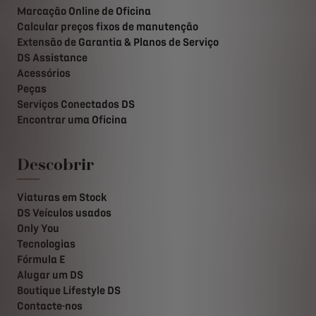
Marcação Online de Oficina
Calcular preços fixos de manutenção
Extensão de Garantia & Planos de Serviço
DS Assistance
Acessórios
Peças
Serviços Conectados DS
Encontrar uma Oficina
Descobrir
Viaturas em Stock
DS Veículos usados
Only You
Tecnologias
Fórmula E
Alugar um DS
Boutique Lifestyle DS
Contacte-nos