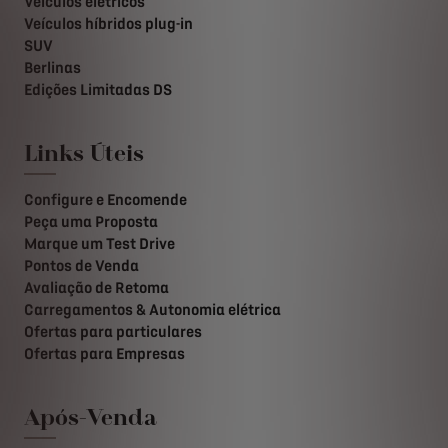
Veículos elétricos
Veículos híbridos plug-in
SUV
Berlinas
Edições Limitadas DS
Links Úteis
Configure e Encomende
Peça uma Proposta
Marque um Test Drive
Pontos de Venda
Avaliação de Retoma
Carregamentos & Autonomia elétrica
Ofertas para particulares
Ofertas para Empresas
Após-Venda