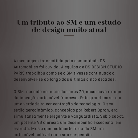
Um tributo ao SM e um estudo
de design muito atual
A mensagem transmitida pela comunidade DS
Automobiles foi ouvida. A equipa do DS DESIGN STUDIO
PARIS trabalhou como se o SM tivesse continuado a
desenvolver-se ao longo das últimas cinco décadas.
O SM, nascido no início dos anos 70, encarnava o auge
da inovação automóvel francesa. Este grand tourer era
uma verdadeira concentração de tecnologia. O seu
estilo aerodinâmico, concebido por Robert Opron, era
simultaneamente elegante e vanguardista. Sob o capot,
um potente V6 oferecia um desempenho excecional em
estrada. Mas o que realmente fazia do SM um
automóvel notável era a sua suspensão