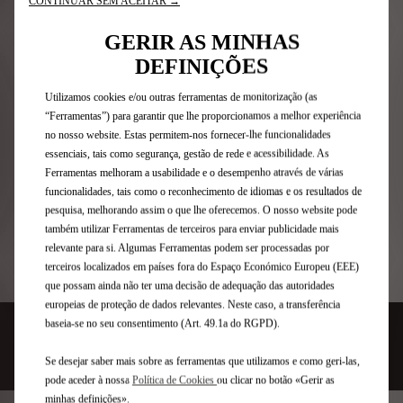
CONTINUAR SEM ACEITAR →
estreita. Atrás de duas grandes janelas, o painel
traseiro é cortado ao meio e continua a fazer a parte
GERIR AS MINHAS
traseira flutuar em forma de S. Naturalmente, as rodas
DEFINIÇÕES
traseiras são parcialmente revestidas com peças
amovíveis.
Utilizamos cookies e/ou outras ferramentas de monitorização (as
“Ferramentas”) para garantir que lhe proporcionamos a melhor experiência
Enquanto as proporções icónicas do SM se mantêm,
no nosso website. Estas permitem-nos fornecer-lhe funcionalidades
com um comprimento de 4,94 m (+ 3 cm) e uma altura
essenciais, tais como segurança, gestão de rede e acessibilidade. As
de 1,34 m (+ 2 cm), o SM TRIBUTE ganha sobretudo em
Ferramentas melhoram a usabilidade e o desempenho através de várias
musculatura e presença, com uma largura de 1,98 m (+
funcionalidades, tais como o reconhecimento de idiomas e os resultados de
14 cm). Em busca de eficiência, a distância ao solo
pesquisa, melhorando assim o que lhe oferecemos. O nosso website pode
passa para 12 centímetros (-3,5 cm). O SM TRIBUTE
também utilizar Ferramentas de terceiros para enviar publicidade mais
assenta em grandes jantes de 22 polegadas
relevante para si. Algumas Ferramentas podem ser processadas por
embelezadas com inserções aerodinâmicas.
terceiros localizados em países fora do Espaço Económico Europeu (EEE)
que possam ainda não ter uma decisão de adequação das autoridades
europeias de proteção de dados relevantes. Neste caso, a transferência
baseia-se no seu consentimento (Art. 49.1a do RGPD).
Se desejar saber mais sobre as ferramentas que utilizamos e como geri-las,
pode aceder à nossa
Política de Cookies
ou clicar no botão «Gerir as
minhas definições».