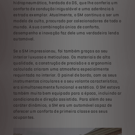
hidropneumática, herdada do DS, que lhe conferia um
conforto de condução inigualável e uma aderência à
estrada exemplar. Atualmente, o SM continua a ser um
modelo de culto, procurado por colecionadores de todo o
mundo. A sua combinação única de conforto,
desempenho e inovação faz dele uma verdadeira lenda
automóvel.
Se o SM impressionou, foi também graças ao seu
interior luxuoso e meticuloso. Os materiais de alta
qualidade, a construção de precisão e a ergonomia
calculada criaram uma atmosfera especialmente
requintada no interior. O painel de bordo, com os seus
instrumentos circulares e o seu volante característico,
era simultaneamente funcional e estético. O SM estava
também muito bem equipado para a época, incluindo ar
condicionado e direção assistida. Para além do seu
caráter dinâmico, o SM era um automóvel capaz de
oferecer um conforto de primeira classe aos seus
ocupantes.