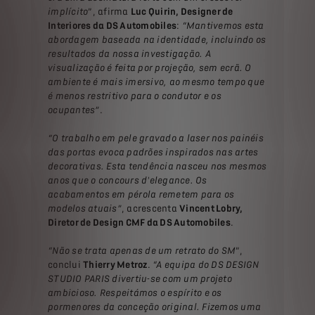
implícito
”, afirma
Luc Quirin, Designer de
Interiores da DS Automobiles
:
“Mantivemos esta
abordagem baseada na identidade, incluindo os
resultados da nossa investigação. A
visualização é feita por projeção, sem ecrã. O
ambiente é mais imersivo, ao mesmo tempo que
é menos restritivo para o condutor e os
ocupantes”
.
“O trabalho em pele gravado a laser nos painéis
das portas evoca padrões inspirados nas artes
decorativas. Esta tendência nasceu nos mesmos
anos que o concours d'elegance. Os
acabamentos em pérola remetem para os
modelos atuais”
, acrescenta
Vincent Lobry,
Diretor de Design CMF da DS Automobiles
.
“Não se trata apenas de um retrato do SM
”,
conclui
Thierry Metroz
.
“A equipa do DS DESIGN
STUDIO PARIS divertiu-se com um projeto
ambicioso. Respeitámos o espírito e os
pormenores da conceção original. Fizemos uma