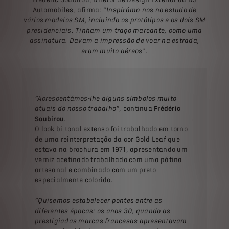
Automobiles, afirma: “
Inspirámo-nos no estudo de
vários modelos SM, incluindo os protótipos e os dois SM
presidenciais. Tinham um traço marcante, como uma
assinatura. Davam a impressão de voar na estrada,
eram muito aéreos
”.
“Acrescentámos-lhe alguns símbolos muito
atuais do nosso trabalho”
, continua
Frédéric
Soubirou
.
O look bi-tonal extenso foi trabalhado em torno
de uma reinterpretação da cor Gold Leaf que
estava na brochura em 1971, apresentando um
verniz acetinado trabalhado com uma pátina
artesanal e combinado com um preto
especialmente colorido.
“Quisemos estabelecer pontes entre as
diferentes épocas: os anos 30, quando as
prestigiadas marcas francesas apresentavam