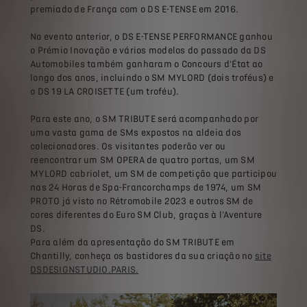
premiado de França com o DS E-TENSE em 2016.
No evento anterior, o DS E-TENSE PERFORMANCE ganhou
o Prémio Inovação e vários modelos do passado da DS
Automobiles também ganharam o Concours d'État ao
longo dos anos, incluindo o SM MYLORD (dois troféus) e
o DS 19 LA CROISETTE (um troféu).
Para este ano, o SM TRIBUTE será acompanhado por
uma vasta gama de SMs expostos na aldeia dos
colecionadores. Os visitantes poderão ver ou
reencontrar um SM OPERA de quatro portas, um SM
MYLORD cabriolet, um SM de competição que participou
nas 24 Horas de Spa-Francorchamps de 1974, um SM
PROTO já visto no Rétromobile 2023 e outros SM de
cores diferentes do Euro SM Club, graças à l'Aventure
DS.
Para além da apresentação do SM TRIBUTE em
Chantilly, conheça os bastidores da sua criação no
site
DSDESIGNSTUDIO.PARIS.