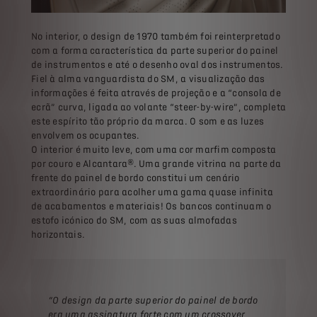
No interior, o design de 1970 também foi reinterpretado
com a forma característica da parte superior do painel
de instrumentos e até o desenho oval dos instrumentos.
Fiel à alma vanguardista do SM, a visualização das
informações é feita através de projeção e a “consola de
ecrã” curva, ligada ao volante “steer-by-wire”, completa
este espírito tão próprio da marca. O som e as luzes
envolvem os ocupantes.
O interior é muito leve, com uma cor marfim composta
por couro e Alcantara®. Uma grande vitrina na parte da
frente do painel de bordo constitui um cenário
extraordinário para acolher uma gama quase infinita
de acabamentos e materiais! Os bancos continuam o
estofo icónico do SM, com as suas almofadas
horizontais.
“O design da parte superior do painel de bordo
era uma assinatura forte com um crossover