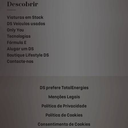
Descobrir
Viaturas em Stock
DS Veículos usados
Only You
Tecnologias
Fórmula E
Alugar um DS
Boutique Lifestyle DS
Contacte-nos
DS prefere TotalEnergies
Menções Legais
Política de Privacidade
Política de Cookies
Consentimento de Cookies