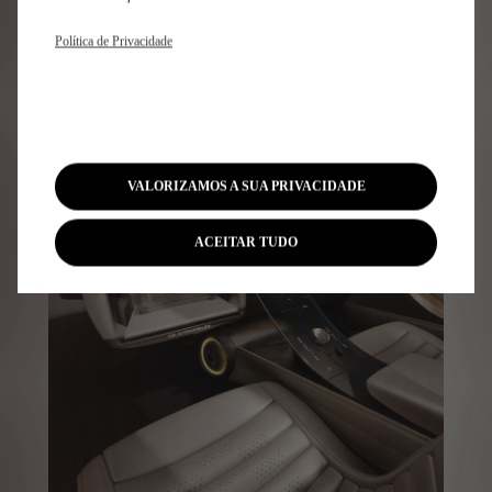
O interior também mantém a
Política de Privacidade
linguagem do SM 1970
VALORIZAMOS A SUA PRIVACIDADE
ACEITAR TUDO