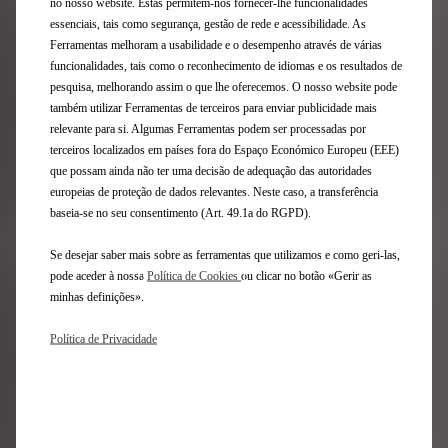
no nosso website. Estas permitem-nos fornecer-lhe funcionalidades
essenciais, tais como segurança, gestão de rede e acessibilidade. As
Criado em 2006, o Festival
Ferramentas melhoram a usabilidade e o desempenho através de várias
Internacional do Automóvel
funcionalidades, tais como o reconhecimento de idiomas e os resultados de
premeia todos os anos a Viatura
pesquisa, melhorando assim o que lhe oferecemos. O nosso website pode
também utilizar Ferramentas de terceiros para enviar publicidade mais
Mais Bela do Ano e concede
relevante para si. Algumas Ferramentas podem ser processadas por
diversos outros prêmios."
terceiros localizados em países fora do Espaço Económico Europeu (EEE)
que possam ainda não ter uma decisão de adequação das autoridades
A DS Automobiles é regularmente premiada
europeias de proteção de dados relevantes. Neste caso, a transferência
no Festival Internacional do Automóvel :
baseia-se no seu consentimento (Art. 49.1a do RGPD).
DS 4: Viatura mais Bela do Ano 2022
Se desejar saber mais sobre as ferramentas que utilizamos e como geri-las,
DS AERO SPORT LOUNGE: Grande Prémio para o Mais
pode aceder à nossa
Política de Cookies
ou clicar no botão «Gerir as
Belo Concept Car 2021
minhas definições».
DS 7 CROSSBACK E-TENSE 4x4 300: Grande Prêmio de
Filme Publicitário 2020
Política de Privacidade
DS 3 CROSSBACK: finalista da Viatura Mais Bela do Ano
2019
Jean-Éric Vergne: Grande Prêmio do Festival 2019
DS 7 CROSSBACK: Grande Prémio para o Interior Mais
Bonito 2018
ONLY YOU: Grande Prémio de Experiencia Criativa 2017