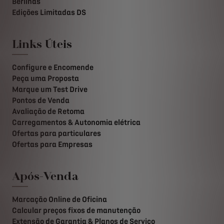
Berlinas
Edições Limitadas DS
Links Úteis
Configure e Encomende
Peça uma Proposta
Marque um Test Drive
Pontos de Venda
Avaliação de Retoma
Carregamentos & Autonomia elétrica
Ofertas para particulares
Ofertas para Empresas
Após-Venda
Marcação Online de Oficina
Calcular preços fixos de manutenção
Extensão de Garantia & Planos de Serviço