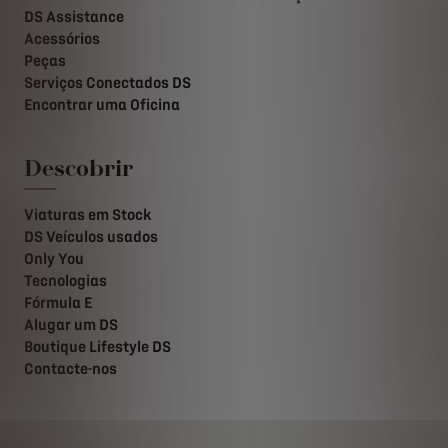
DS Assistance
Acessórios
Peças
Serviços Conectados DS
Encontrar uma Oficina
Descobrir
Viaturas em Stock
DS Veículos usados
Only You
Tecnologias
Fórmula E
Alugar um DS
Boutique Lifestyle DS
Contacte-nos