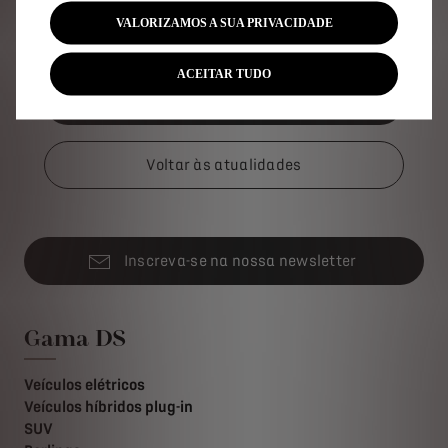
DS DIVINE: Prêmio Especial do Júri 2015
VALORIZAMOS A SUA PRIVACIDADE
ACEITAR TUDO
Configure o DS 4
Voltar às atualidades
Inscreva-se na nossa newsletter
Gama DS
Veículos elétricos
Veículos híbridos plug-in
SUV