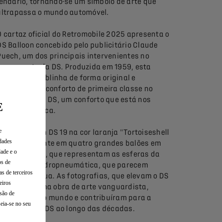
lendário, tornando-se um símbolo de arte que
ultrapassa o mundo automóvel.
O cartaz oficial do Retromobile 2025 apresenta o
DS Balloon concebido pelo publicitário Claude
Puech, um dos principais intervenientes no
lançamento da DS. Produzida em 1959, esta
campanha sublinha de forma original e
impactante o conforto de primeira classe no
interior de um DS, um conforto que está nos
E
genes da Marca.
e
Apresenta um DS 19 na cor laranja "Tortoiseshell
dades
blonde" assente em quatro grandes balões em
dade e o
vez das rodas, que representam as esferas da
os de
suspensão hidropneumática, que parecem
s de terceiros
flutuar na água. As fotografias, que elevam o DS
eiros
ao nível de uma obra de arte vanguardista,
são de
percorreram o mundo e contribuíram para a
seia-se no seu
influência do DS ao longo das décadas.