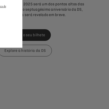
O Retromobile 2025 será um dos pontos altos das
ica de
celebrações do septuagésimo aniversário da DS,
cujo programa será revelado em breve.
Reserve já o seu bilhete
Explore a história da DS