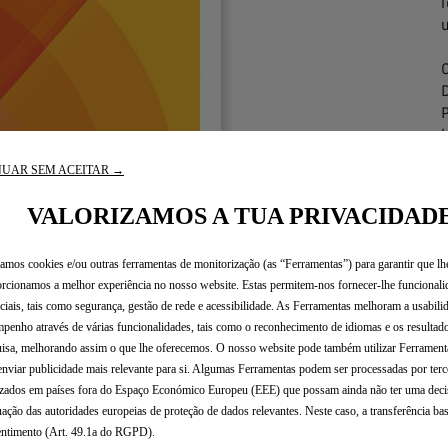
UAR SEM ACEITAR →
VALORIZAMOS A TUA PRIVACIDAD
zamos cookies e/ou outras ferramentas de monitorização (as “Ferramentas”) para garantir que lh
rcionamos a melhor experiência no nosso website. Estas permitem-nos fornecer-lhe funcionali
ciais, tais como segurança, gestão de rede e acessibilidade. As Ferramentas melhoram a usabili
penho através de várias funcionalidades, tais como o reconhecimento de idiomas e os resultad
isa, melhorando assim o que lhe oferecemos. O nosso website pode também utilizar Ferramenta
enviar publicidade mais relevante para si. Algumas Ferramentas podem ser processadas por terc
izados em países fora do Espaço Económico Europeu (EEE) que possam ainda não ter uma deci
ação das autoridades europeias de proteção de dados relevantes. Neste caso, a transferência ba
ntimento (Art. 49.1a do RGPD).