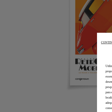
CONTIN
Utili
propo
essen
desem
pesqu
para 
local
adequ
conse