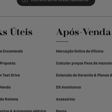
Inscreva-se na nossa newsletter
ks Úteis
Após-Venda
 e Encomende
Marcação Online de Oficina
Proposta
Calcular preços fixos de manut
 Test Drive
Extensão de Garantia & Planos d
 Venda
DS Assistance
 de Retoma
Acessórios
ntos & Autonomia elétrica
Peças