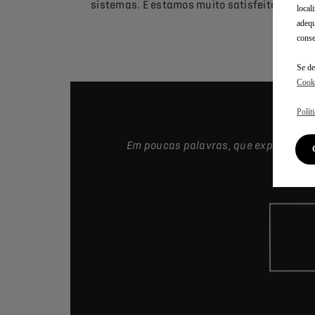
sistemas. E estamos muito satisfeitos por s
local
adequ
conse
Se de
Cook
Polít
Em poucas palavras, que experiência 