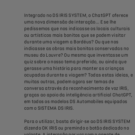
Integrado no DS IRIS SYSTEM, o ChatGPT oferece
uma nova dimensão de interação... E se lhe
pedíssemos que nos indicasse os locais culturais
ou artísticos mais bonitos que se podem visitar
durante uma viagem a Bordéus? Ou que nos
indicasse as obras mais bonitas conservadas no
museu do Louvre? Ou mesmo que inventasse um
quiz sobre o nosso tema preferido, ou ainda que
gerasse uma história para manter as crianças
ocupadas durante a viagem? Todas estas ideias, e
muitas outras, podem agora ser temas de
conversa através do reconhecimento de voz IRIS,
graças ao apoio da inteligência artificial ChatGPT,
em todos os modelos DS Automobiles equipados
com o SISTEMA DS IRIS.
Para o utilizar, basta dirigir-se ao DS IRIS SYSTEM
dizendo OK IRIS ou premindo o botão dedicado no
volante. A interação por voz com o agente de