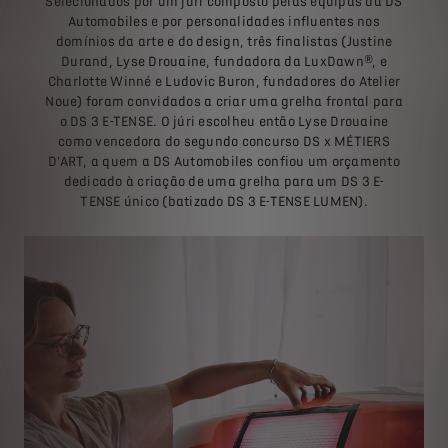
Selecionados por um júri composto pelas equipas da DS
Automobiles e por personalidades influentes nos
domínios da arte e do design, três finalistas (Justine
Durand, Lyse Drouaine, fundadora da LuxDawn®, e
Charlotte Winné e Ludovic Buron, fundadores do Atelier
Noue) foram convidados a criar uma grelha frontal para
o DS 3 E-TENSE. O júri escolheu então Lyse Drouaine
como vencedora do segundo concurso DS x MÉTIERS
D'ART, a quem a DS Automobiles confiou um orçamento
dedicado à criação de uma grelha para um DS 3 E-
TENSE único (batizado DS 3 E-TENSE LUMEN).