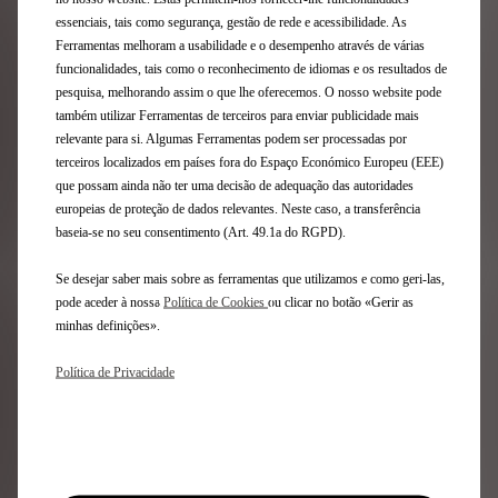
essenciais, tais como segurança, gestão de rede e acessibilidade. As
Ferramentas melhoram a usabilidade e o desempenho através de várias
funcionalidades, tais como o reconhecimento de idiomas e os resultados de
pesquisa, melhorando assim o que lhe oferecemos. O nosso website pode
também utilizar Ferramentas de terceiros para enviar publicidade mais
relevante para si. Algumas Ferramentas podem ser processadas por
terceiros localizados em países fora do Espaço Económico Europeu (EEE)
que possam ainda não ter uma decisão de adequação das autoridades
europeias de proteção de dados relevantes. Neste caso, a transferência
baseia-se no seu consentimento (Art. 49.1a do RGPD).
Se desejar saber mais sobre as ferramentas que utilizamos e como geri-las,
Membros do júri: Hervé Lemoine, presidente
pode aceder à nossa
Política de Cookies
ou clicar no botão «Gerir as
da Mobilier national, presidente do júri, Anne Lopez,
minhas definições».
criadora de universos, vencedora da primeira edição do
DS x MÉTIERS D'ART, Cécile Feilchenfeldt, designer têxtil
Política de Privacidade
especializada em malhas e fundadora
do Knitwearstudio Paris, Coperni,
Arnaud Vaillant e Sébastien Meyer, cofundadores, Julien
Dumas, Chef premiado com estrela Michelin do
Restaurante Bellefeuille do Hôtel Saint James Paris e
Embaixadora da Gastronomia da