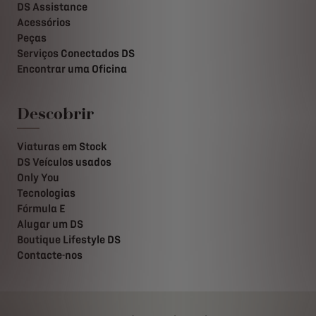
DS Assistance
Acessórios
Peças
Serviços Conectados DS
Encontrar uma Oficina
Descobrir
Viaturas em Stock
DS Veículos usados
Only You
Tecnologias
Fórmula E
Alugar um DS
Boutique Lifestyle DS
Contacte-nos