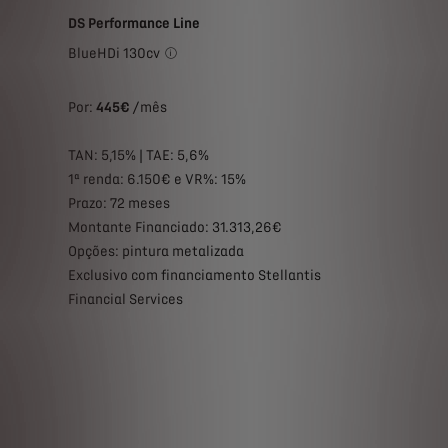
DS Performance Line
BlueHDi 130cv
Contrato de Leasing automóvel, novos, para 7
Por:
445€
/mês
TAN: 5,15% | TAE: 5,6%
1ª renda: 6.150€ e VR%: 15%
Prazo: 72 meses
Montante Financiado: 31.313,26€
Opções: pintura metalizada
Exclusivo com financiamento Stellantis
Financial Services