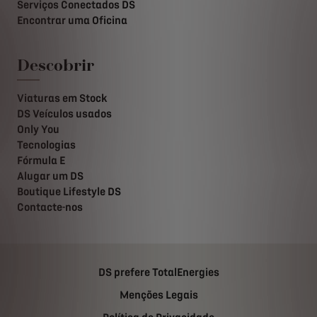
Serviços Conectados DS
Encontrar uma Oficina
Descobrir
Viaturas em Stock
DS Veículos usados
Only You
Tecnologias
Fórmula E
Alugar um DS
Boutique Lifestyle DS
Contacte-nos
DS prefere TotalEnergies
Menções Legais