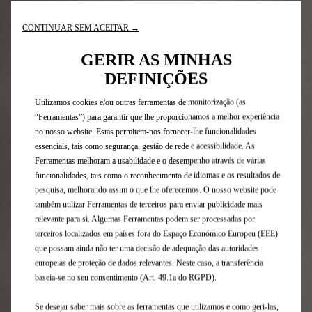
CONTINUAR SEM ACEITAR →
GERIR AS MINHAS
Condições Legais
DEFINIÇÕES
Utilizamos cookies e/ou outras ferramentas de monitorização (as
“Ferramentas”) para garantir que lhe proporcionamos a melhor experiência
Inscreva-se na nossa newsletter
no nosso website. Estas permitem-nos fornecer-lhe funcionalidades
essenciais, tais como segurança, gestão de rede e acessibilidade. As
Ferramentas melhoram a usabilidade e o desempenho através de várias
funcionalidades, tais como o reconhecimento de idiomas e os resultados de
Gama DS
pesquisa, melhorando assim o que lhe oferecemos. O nosso website pode
também utilizar Ferramentas de terceiros para enviar publicidade mais
Veículos elétricos
relevante para si. Algumas Ferramentas podem ser processadas por
Veículos híbridos plug-in
terceiros localizados em países fora do Espaço Económico Europeu (EEE)
SUV
que possam ainda não ter uma decisão de adequação das autoridades
Berlinas
europeias de proteção de dados relevantes. Neste caso, a transferência
Edições Limitadas DS
baseia-se no seu consentimento (Art. 49.1a do RGPD).
Se desejar saber mais sobre as ferramentas que utilizamos e como geri-las,