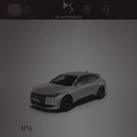
Nº4
Nº4