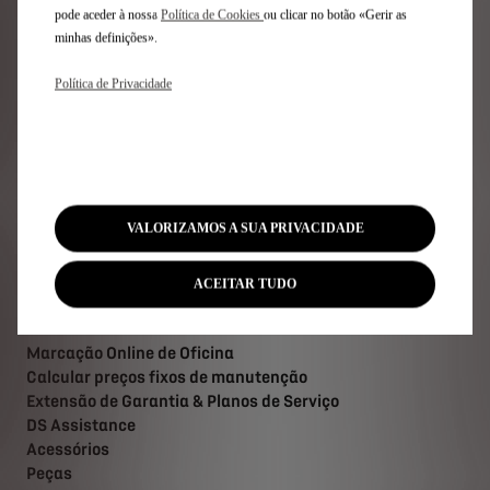
Links Úteis
pode aceder à nossa
Política de Cookies
ou clicar no botão «Gerir as
minhas definições».
Configure e Encomende
Política de Privacidade
Peça uma Proposta
Marque um Test Drive
Pontos de Venda
Avaliação de Retoma
Carregamentos & Autonomia elétrica
Ofertas para particulares
VALORIZAMOS A SUA PRIVACIDADE
Ofertas para Empresas
ACEITAR TUDO
Após-Venda
Marcação Online de Oficina
Calcular preços fixos de manutenção
Extensão de Garantia & Planos de Serviço
DS Assistance
Acessórios
Peças