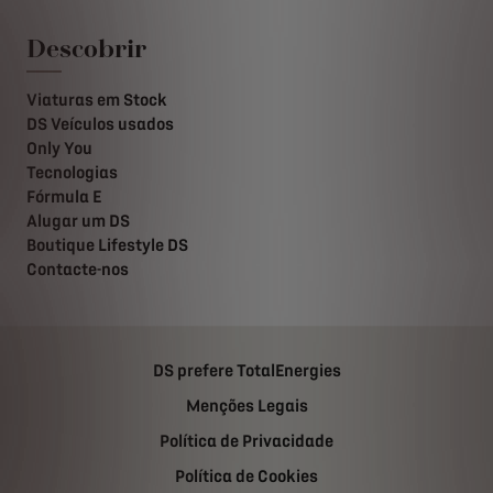
Descobrir
Viaturas em Stock
DS Veículos usados
Only You
Tecnologias
Fórmula E
Alugar um DS
Boutique Lifestyle DS
Contacte-nos
DS prefere TotalEnergies
Menções Legais
Política de Privacidade
Política de Cookies