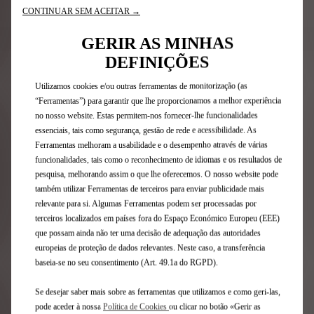
CONTINUAR SEM ACEITAR →
Condições Legais
GERIR AS MINHAS
DEFINIÇÕES
Utilizamos cookies e/ou outras ferramentas de monitorização (as
Inscreva-se na nossa newsletter
“Ferramentas”) para garantir que lhe proporcionamos a melhor experiência
no nosso website. Estas permitem-nos fornecer-lhe funcionalidades
essenciais, tais como segurança, gestão de rede e acessibilidade. As
Gama DS
Ferramentas melhoram a usabilidade e o desempenho através de várias
funcionalidades, tais como o reconhecimento de idiomas e os resultados de
pesquisa, melhorando assim o que lhe oferecemos. O nosso website pode
Veículos elétricos
também utilizar Ferramentas de terceiros para enviar publicidade mais
Veículos híbridos plug-in
relevante para si. Algumas Ferramentas podem ser processadas por
SUV
terceiros localizados em países fora do Espaço Económico Europeu (EEE)
Berlinas
que possam ainda não ter uma decisão de adequação das autoridades
Edições Limitadas DS
europeias de proteção de dados relevantes. Neste caso, a transferência
baseia-se no seu consentimento (Art. 49.1a do RGPD).
Links Úteis
Se desejar saber mais sobre as ferramentas que utilizamos e como geri-las,
pode aceder à nossa
Política de Cookies
ou clicar no botão «Gerir as