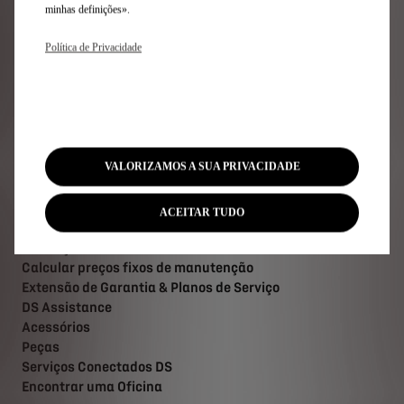
Configure e Encomende
minhas definições».
Peça uma Proposta
Política de Privacidade
Marque um Test Drive
Pontos de Venda
Avaliação de Retoma
Carregamentos & Autonomia elétrica
Ofertas para particulares
Ofertas para Empresas
VALORIZAMOS A SUA PRIVACIDADE
Após-Venda
ACEITAR TUDO
Marcação Online de Oficina
Calcular preços fixos de manutenção
Extensão de Garantia & Planos de Serviço
DS Assistance
Acessórios
Peças
Serviços Conectados DS
Encontrar uma Oficina