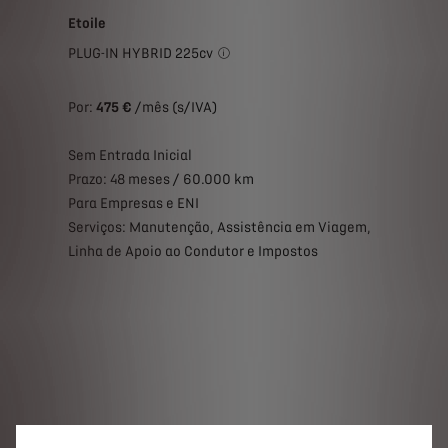
Etoile
PLUG-IN HYBRID 225cv
Campanha de Renting para DS 7 Etoile 
Por:
475 €
/mês (s/IVA)
Sem Entrada Inicial
Prazo: 48 meses / 60.000 km
Para Empresas e ENI
Serviços: Manutenção, Assistência em Viagem,
Linha de Apoio ao Condutor e Impostos