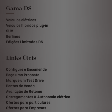
Gama DS
Veículos elétricos
Veículos híbridos plug-in
SUV
Berlinas
Edições Limitadas DS
Links Úteis
Configure e Encomende
Peça uma Proposta
Marque um Test Drive
Pontos de Venda
Avaliação de Retoma
Carregamentos & Autonomia elétrica
Ofertas para particulares
Ofertas para Empresas