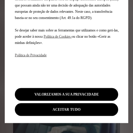
que possam ainda não ter uma decisão de adequação das autoridades
europeias de proteção de dados relevantes. Neste caso, a transferência
Financiamento para
baseia-se no seu consentimento (Art. 49.1a do RGPD).
particulares
Se desejar saber mais sobre as ferramentas que utilizamos e como geri-las,
pode aceder à nossa
Política de Cookies
ou clicar no botão «Gerir as
Explore as nossas soluções de financiamento
minhas definições».
Política de Privacidade
Descubra mais
VALORIZAMOS A SUA PRIVACIDADE
ACEITAR TUDO