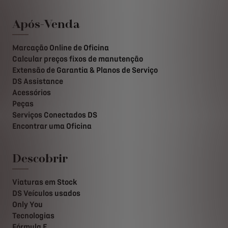
Após-Venda
Marcação Online de Oficina
Calcular preços fixos de manutenção
Extensão de Garantia & Planos de Serviço
DS Assistance
Acessórios
Peças
Serviços Conectados DS
Encontrar uma Oficina
Descobrir
Viaturas em Stock
DS Veículos usados
Only You
Tecnologias
Fórmula E