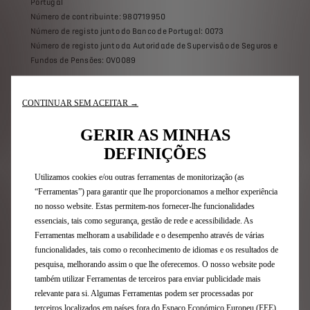
Portugal
Número de contribuinte: 980719950
Número de registo junto do Banco de Portugal: 0073
Número de registo junto da Autoridade de Supervisão de Seguros e
Fundos de Pensões: OV0089
VÁ MAIS LONGE
CONTINUAR SEM ACEITAR →
GERIR AS MINHAS
DEFINIÇÕES
Utilizamos cookies e/ou outras ferramentas de monitorização (as
“Ferramentas”) para garantir que lhe proporcionamos a melhor experiência
no nosso website. Estas permitem-nos fornecer-lhe funcionalidades
essenciais, tais como segurança, gestão de rede e acessibilidade. As
Ferramentas melhoram a usabilidade e o desempenho através de várias
funcionalidades, tais como o reconhecimento de idiomas e os resultados de
pesquisa, melhorando assim o que lhe oferecemos. O nosso website pode
também utilizar Ferramentas de terceiros para enviar publicidade mais
relevante para si. Algumas Ferramentas podem ser processadas por
terceiros localizados em países fora do Espaço Económico Europeu (EEE)