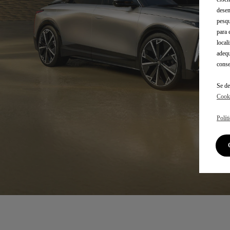
desem
pesqu
para 
local
adequ
conse
Se de
Cook
Polít