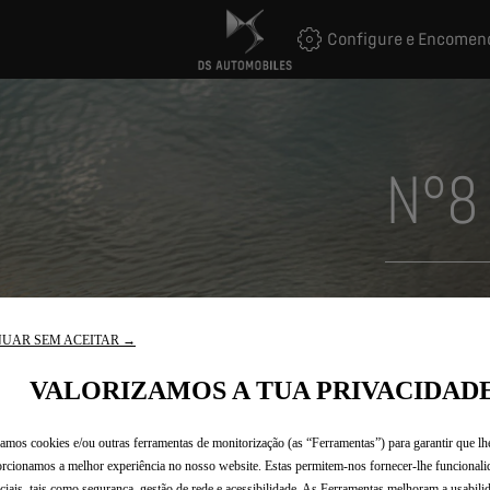
Configure e Encomen
N°8
Registe-se ag
ficará a par 
UAR SEM ACEITAR →
- todas as úl
VALORIZAMOS A TUA PRIVACIDAD
- convites pa
- informações
zamos cookies e/ou outras ferramentas de monitorização (as “Ferramentas”) para garantir que lh
criação do N°
rcionamos a melhor experiência no nosso website. Estas permitem-nos fornecer-lhe funcionali
ciais, tais como segurança, gestão de rede e acessibilidade. As Ferramentas melhoram a usabili