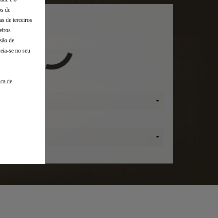
os de
s de terceiros
eiros
são de
seia-se no seu
ica de
lo