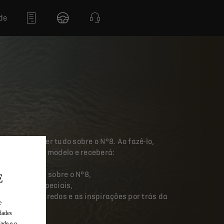
de
ora para saber tudo sobre o N°8. Ao fazê-lo,
do nosso novo modelo e receberá:
timas notícias sobre o N°8,
E
ra eventos especiais,
 sobre os segredos e as inspirações por trás da
e
8.
dades
dade e o