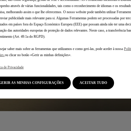
penho através de várias funcionalidades, tais como o reconhecimento de idiomas e os resultad
isa, melhorando assim o que lhe oferecemos. O nosso website pode também utilizar Ferramenta
enviar publicidade mais relevante para si. Algumas Ferramentas podem ser processadas por terc
izados em países fora do Espaço Económico Europeu (EEE) que possam ainda não ter uma deci
ação das autoridades europeias de proteção de dados relevantes. Neste caso, a transferência ba
ntimento (Art. 49.1a do RGPD).
sejar saber mais sobre as ferramentas que utilizamos e como geri-las, pode aceder à nossa
Polít
Escolha o seu mode
ies
ou clicar no botão «Gerir as minhas definições».
ica de Privacidade
Escolha o seu motor
GERIR AS MINHAS CONFIGURAÇÕES
ACEITAR TUDO