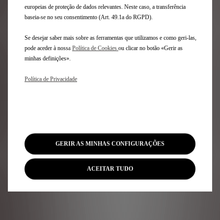
DS ÉDITION FRANCE
europeias de proteção de dados relevantes. Neste caso, a transferência
baseia-se no seu consentimento (Art. 49.1a do RGPD).
Se desejar saber mais sobre as ferramentas que utilizamos e como geri-las,
pode aceder à nossa
Política de Cookies
ou clicar no botão «Gerir as
minhas definições».
Política de Privacidade
Escolha o seu modelo
Escolha um motor
GERIR AS MINHAS CONFIGURAÇÕES
ACEITAR TUDO
DS prefere TotalEnergies.
Gama Édition France: autonomia WLTP
de 62km até 404km em modo 100%
elétrico (AER - ciclo combinado WLTP).