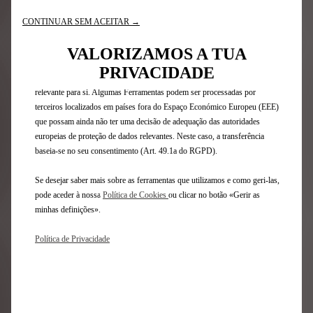
no nosso website. Estas permitem-nos fornecer-lhe funcionalidades
DS 3 E-TENSE
essenciais, tais como segurança, gestão de rede e acessibilidade. As
CONTINUAR SEM ACEITAR →
Ferramentas melhoram a usabilidade e o desempenho através de várias
funcionalidades, tais como o reconhecimento de idiomas e os resultados de
VALORIZAMOS A TUA
A PARTIR DE 200€ + IVA
pesquisa, melhorando assim o que lhe oferecemos. O nosso website pode
PRIVACIDADE
também utilizar Ferramentas de terceiros para enviar publicidade mais
OFERTA WALLBOX
relevante para si. Algumas Ferramentas podem ser processadas por
terceiros localizados em países fora do Espaço Económico Europeu (EEE)
que possam ainda não ter uma decisão de adequação das autoridades
europeias de proteção de dados relevantes. Neste caso, a transferência
baseia-se no seu consentimento (Art. 49.1a do RGPD).
Se desejar saber mais sobre as ferramentas que utilizamos e como geri-las,
Escolha o seu modelo
pode aceder à nossa
Política de Cookies
ou clicar no botão «Gerir as
minhas definições».
Política de Privacidade
Escolha um motor