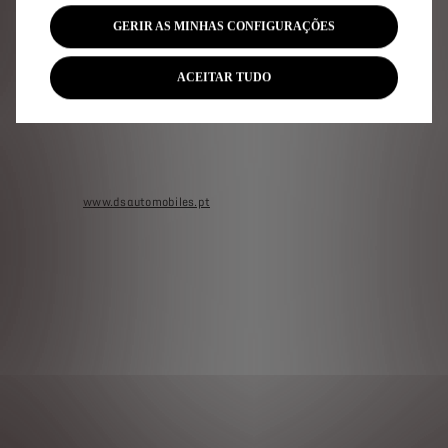
DS prefere TotalEnergies.
GERIR AS MINHAS CONFIGURAÇÕES
Autonomia WLTP até 404km, versão E_TENSE 100%
elétrico (AER - ciclo combinado WLTP). Garantia
ACEITAR TUDO
Bateria de Tração 8 anos, ou 160.000Km. Consumo
misto WLTP: 156Wh; Emissões de CO2 WLTP: 0 g/km.
As condições concretas de utilização e outros
fatores poderão fazer variar os valores
apresentados. Para mais informações consulte
www.dsautomobiles.pt
.
Campanha para DS 3 E-Tense Pallas com Pintura
metalizada, prazo 60 meses e 50.000 Km totais,
para Empresas, válida até 31/12/2024 e limitada ao
stock existente. Acresce IVA à taxa legal em vigor.
Entrada inicial de €7.300 (s/IVA) Inclui os seguintes
serviços: Aluguer, Manutenção, IUC, IPO e Gestão de
Multas. Imagens meramente ilustrativas. Valores
sujeitos a alteração de impostos ou taxas. Para as
ilhas o custo de transporte decorre por conta do
Cliente e o IVA será ajustado à taxa em vigor. A