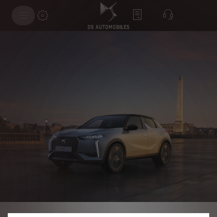
Utilizamos cookies e/ou outras ferramentas de monitorização (as
“Ferramentas”) para garantir que lhe proporcionamos a melhor experiência